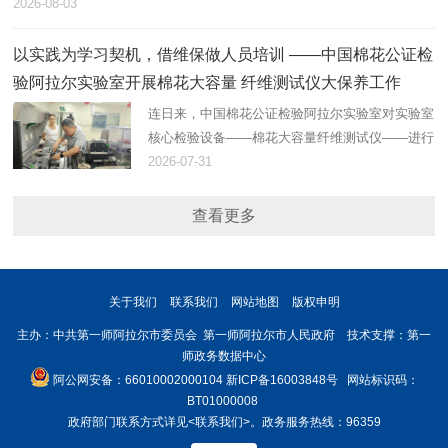
2026-08-03
以实践为学习契机，借维保做人员培训 ——中国棉花公证检
验阿拉尔实验室开展棉花大容量 纤维测试仪大保养工作
连日来，中国棉花公证检验阿拉尔实验室对实验室
核心检验设备——棉花大容量纤维测试仪——进行
了大保养。
2026-07-31
查看更多
关于我们
联系我们
网站地图
版权申明
主办：中共第一师阿拉尔市委员会 第一师阿拉尔市人民政府 技术支撑：第一
师政务数据中心
阿公网安备：66010002000104
新ICP备16003848号
网站标识码：
BT01000008
政府部门联系方式详见
<联系我们>
。政务服务热线：96359