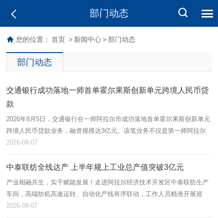
部门动态
您的位置：
首页
>
新闻中心
>
部门动态
部门动态
交通银行成功落地一师首单霍尔果斯创新单元跨境人民币贷
款
2026年8月5日，交通银行在一师阿拉尔市成功落地首单霍尔果斯创新单元
跨境人民币贷款业务，融资规模达3亿元。该笔业务不仅是第一师阿拉尔
市首单跨境流动资金贷款，也标志着跨境金融产品在本地金融功能区取得
2026-08-07
实…
中泰联纺全线达产 上半年规上工业总产值突破3亿元
产业相融共生，实干赋能发展！走进阿拉尔经济技术开发区中泰联纺生产
车间，高端纺机高速运转、自动化产线有序联动，工作人员精准开展巡
检、落纱、品控等作业，呈现出蓬勃向上的发展态势。中泰联纺依托兵地
2026-08-07
资源互通…