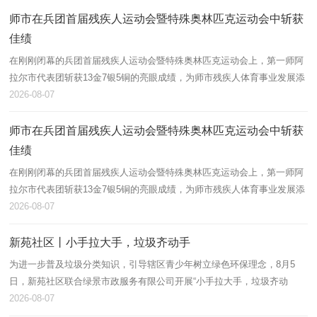
师市在兵团首届残疾人运动会暨特殊奥林匹克运动会中斩获
佳绩
在刚刚闭幕的兵团首届残疾人运动会暨特殊奥林匹克运动会上，第一师阿
拉尔市代表团斩获13金7银5铜的亮眼成绩，为师市残疾人体育事业发展添
上浓墨重彩的一笔。
2026-08-07
师市在兵团首届残疾人运动会暨特殊奥林匹克运动会中斩获
佳绩
在刚刚闭幕的兵团首届残疾人运动会暨特殊奥林匹克运动会上，第一师阿
拉尔市代表团斩获13金7银5铜的亮眼成绩，为师市残疾人体育事业发展添
上浓墨重彩的一笔。
2026-08-07
新苑社区丨小手拉大手，垃圾齐动手
为进一步普及垃圾分类知识，引导辖区青少年树立绿色环保理念，8月5
日，新苑社区联合绿景市政服务有限公司开展“小手拉大手，垃圾齐动
手”垃圾分类主题宣讲活动，辖区60余名青少年及家长积极参与。
2026-08-07