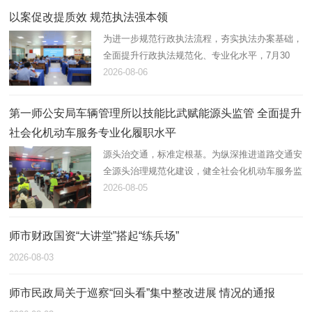
以案促改提质效 规范执法强本领
为进一步规范行政执法流程，夯实执法办案基础，
全面提升行政执法规范化、专业化水平，7月30
日，第一师阿拉尔市应急管理局组织开展2026年
2026-08-06
度行政执法案卷评查，综合行政执法支队在岗21
名执法人员全员参与。
第一师公安局车辆管理所以技能比武赋能源头监管 全面提升
社会化机动车服务专业化履职水平
源头治交通，标准定根基。为纵深推进道路交通安
全源头治理规范化建设，健全社会化机动车服务监
管体系，锻造高素质专业化机动车登记、检测综合
2026-08-05
服务队伍，近日，第一师公安局车辆管理所统筹辖
区全部机动车登记服务站…
师市财政国资“大讲堂”搭起“练兵场”
2026-08-03
师市民政局关于巡察“回头看”集中整改进展 情况的通报