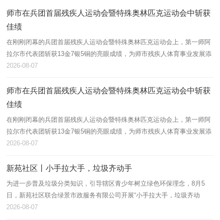
师市在兵团首届残疾人运动会暨特殊奥林匹克运动会中斩获
佳绩
在刚刚闭幕的兵团首届残疾人运动会暨特殊奥林匹克运动会上，第一师阿
拉尔市代表团斩获13金7银5铜的亮眼成绩，为师市残疾人体育事业发展添
上浓墨重彩的一笔。
2026-08-07
师市在兵团首届残疾人运动会暨特殊奥林匹克运动会中斩获
佳绩
在刚刚闭幕的兵团首届残疾人运动会暨特殊奥林匹克运动会上，第一师阿
拉尔市代表团斩获13金7银5铜的亮眼成绩，为师市残疾人体育事业发展添
上浓墨重彩的一笔。
2026-08-07
新苑社区丨小手拉大手，垃圾齐动手
为进一步普及垃圾分类知识，引导辖区青少年树立绿色环保理念，8月5
日，新苑社区联合绿景市政服务有限公司开展“小手拉大手，垃圾齐动
手”垃圾分类主题宣讲活动，辖区60余名青少年及家长积极参与。
2026-08-07