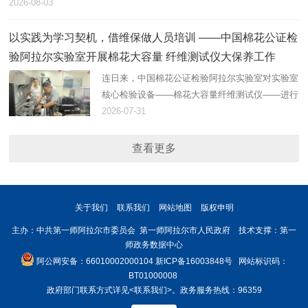
2026-08-03
以实践为学习契机，借维保做人员培训 ——中国棉花公证检
验阿拉尔实验室开展棉花大容量 纤维测试仪大保养工作
连日来，中国棉花公证检验阿拉尔实验室对实验室
核心检验设备——棉花大容量纤维测试仪——进行
了大保养。
2026-07-31
查看更多
关于我们
联系我们
网站地图
版权申明
主办：中共第一师阿拉尔市委员会 第一师阿拉尔市人民政府 技术支撑：第一
师政务数据中心
阿公网安备：66010002000104
新ICP备16003848号
网站标识码：
BT01000008
政府部门联系方式详见
<联系我们>
。政务服务热线：96359