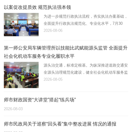
以案促改提质效 规范执法强本领
为进一步规范行政执法流程，夯实执法办案基础，
全面提升行政执法规范化、专业化水平，7月30
日，第一师阿拉尔市应急管理局组织开展2026年
2026-08-06
度行政执法案卷评查，综合行政执法支队在岗21
名执法人员全员参与。
第一师公安局车辆管理所以技能比武赋能源头监管 全面提升
社会化机动车服务专业化履职水平
源头治交通，标准定根基。为纵深推进道路交通安
全源头治理规范化建设，健全社会化机动车服务监
管体系，锻造高素质专业化机动车登记、检测综合
2026-08-05
服务队伍，近日，第一师公安局车辆管理所统筹辖
区全部机动车登记服务站…
师市财政国资“大讲堂”搭起“练兵场”
2026-08-03
师市民政局关于巡察“回头看”集中整改进展 情况的通报