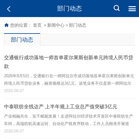
部门动态
您的位置：
首页
>
新闻中心
>
部门动态
部门动态
交通银行成功落地一师首单霍尔果斯创新单元跨境人民币贷
款
2026年8月5日，交通银行在一师阿拉尔市成功落地首单霍尔果斯创新单元
跨境人民币贷款业务，融资规模达3亿元。该笔业务不仅是第一师阿拉尔
市首单跨境流动资金贷款，也标志着跨境金融产品在本地金融功能区取得
2026-08-07
实…
中泰联纺全线达产 上半年规上工业总产值突破3亿元
产业相融共生，实干赋能发展！走进阿拉尔经济技术开发区中泰联纺生产
车间，高端纺机高速运转、自动化产线有序联动，工作人员精准开展巡
检、落纱、品控等作业，呈现出蓬勃向上的发展态势。中泰联纺依托兵地
2026-08-07
资源互通…