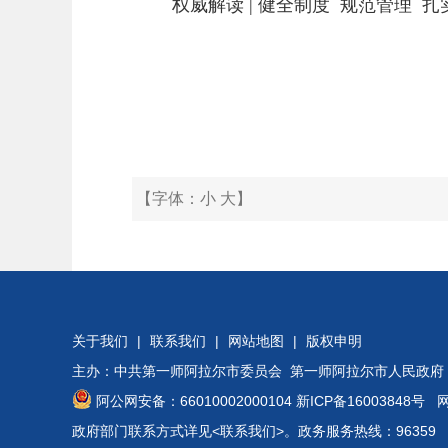
权威解读 | 健全制度 规范管理
【字体：
小
大
】
关于我们
|
联系我们
|
网站地图
|
版权申明
主办：中共第一师阿拉尔市委员会 第一师阿拉尔市人民政府
阿公网安备：66010002000104
新ICP备16003848号
网站
政府部门联系方式详见
<联系我们>
。政务服务热线：96359