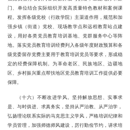
门、单位结合实际组织开发高质量特色教材和案例课
程。发挥各级党校（行政学院）主渠道作用，规范和加
强乡镇（街道）党校、现场教学点和远程教育站点建
设，用好各类党员教育培训基地、党群服务中心等阵
地。落实党员教育培训经费列入各级年度财政预算和各
级党委留存党费主要用于教育培训党员等要求，形成稳
定的经费保障机制。为革命老区、民族地区、边疆地
区、乡村振兴重点帮扶地区党员教育培训工作提供必要
保障。
（十六）不断改进学风。坚持解放思想、实事求
是、与时俱进、求真务实，坚持从严治教、从严治学，
弘扬理论联系实际的马克思主义学风，严格培训纪律和
学员管理，加强师德师风建设，厉行勤俭节约，讲求培