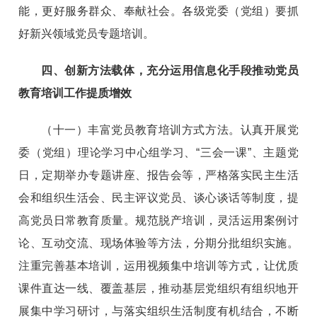
能，更好服务群众、奉献社会。各级党委（党组）要抓
好新兴领域党员专题培训。
四、创新方法载体，充分运用信息化手段推动党员
教育培训工作提质增效
（十一）丰富党员教育培训方式方法。认真开展党
委（党组）理论学习中心组学习、“三会一课”、主题党
日，定期举办专题讲座、报告会等，严格落实民主生活
会和组织生活会、民主评议党员、谈心谈话等制度，提
高党员日常教育质量。规范脱产培训，灵活运用案例讨
论、互动交流、现场体验等方法，分期分批组织实施。
注重完善基本培训，运用视频集中培训等方式，让优质
课件直达一线、覆盖基层，推动基层党组织有组织地开
展集中学习研讨，与落实组织生活制度有机结合，不断