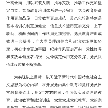
准确全面，用以武装头脑、指导实践、推动工作更加坚
定自觉。党员教育培训体系进一步完善，党员教育培训
作用更加凸显，日常教育更加规范，常态化培训特别是
基本培训机制更加健全，信息技术运用更加充分，上下
联动、横向协同的工作格局更加完善。党员教育培训成
效进一步提升，广大党员理想信念和政治立场更加坚
定，初心使命更加牢固，纪律作风更加严实，党性修养
和实践本领显著增强，先锋模范作用充分发挥，党员队
伍建设质量不断提高。
为实现以上目标，以习近平新时代中国特色社会主
义思想为核心内容，在开展党内集中教育和抓好党员日
常教育基础上，用5年左右时间，全面落实政治理论教
育、政治教育和政治训练、党章党规党纪教育、党的宗
旨教育、革命传统教育、形势政策教育、知识技能教育