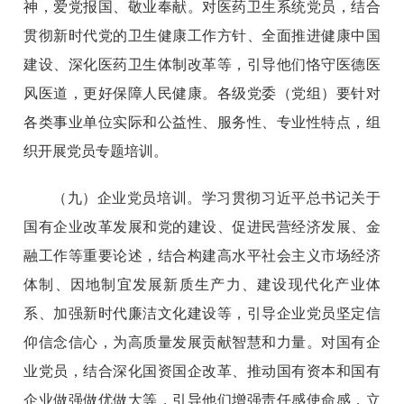
神，爱党报国、敬业奉献。对医药卫生系统党员，结合
贯彻新时代党的卫生健康工作方针、全面推进健康中国
建设、深化医药卫生体制改革等，引导他们恪守医德医
风医道，更好保障人民健康。各级党委（党组）要针对
各类事业单位实际和公益性、服务性、专业性特点，组
织开展党员专题培训。
（九）企业党员培训。学习贯彻习近平总书记关于
国有企业改革发展和党的建设、促进民营经济发展、金
融工作等重要论述，结合构建高水平社会主义市场经济
体制、因地制宜发展新质生产力、建设现代化产业体
系、加强新时代廉洁文化建设等，引导企业党员坚定信
仰信念信心，为高质量发展贡献智慧和力量。对国有企
业党员，结合深化国资国企改革、推动国有资本和国有
企业做强做优做大等，引导他们增强责任感使命感，立