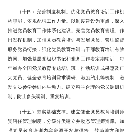
（十四）完善制度机制。优化党员教育培训工作机
构职能，依规配强工作力量。以制度建设为重点，深入
推进党员教育工作体系化建设。完善党员教育管理、作
用发挥机制，加强党员教育培训与发展党员、管理监督
服务党员衔接，强化党员教育培训与干部教育培训有效
协同。加强基层党组织书记和党务工作者定期轮训，每
年举办全国党员教育专题培训班，推动培训成果惠及广
大党员。健全教育培训需求调研、激励约束等机制，激
发党员参学参训内生动力。建立科学合理的党员调训机
制，防止多头调训、重复培训。
（十五）夯实基础支撑。建立健全党员教育培训师
资聘任管理制度，分级分类建立并动态管理师资库。加
强党员教育培训内容资源开发与供给，鼓励地方和部