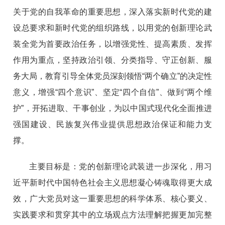
关于党的自我革命的重要思想，深入落实新时代党的建
设总要求和新时代党的组织路线，以用党的创新理论武
装全党为首要政治任务，以增强党性、提高素质、发挥
作用为重点，坚持政治引领、分类指导、守正创新、服
务大局，教育引导全体党员深刻领悟“两个确立”的决定性
意义，增强“四个意识”、坚定“四个自信”、做到“两个维
护”，开拓进取、干事创业，为以中国式现代化全面推进
强国建设、民族复兴伟业提供思想政治保证和能力支
撑。
主要目标是：党的创新理论武装进一步深化，用习
近平新时代中国特色社会主义思想凝心铸魂取得更大成
效，广大党员对这一重要思想的科学体系、核心要义、
实践要求和贯穿其中的立场观点方法理解把握更加完整