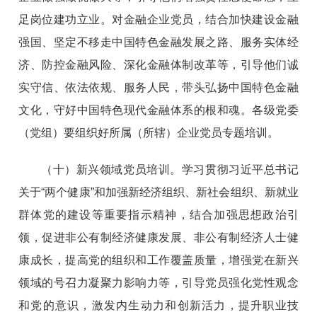
足岗位建功立业。对金融企业党员，结合加快建设金融
强国、坚定不移走中国特色金融发展之路、服务实体经
济、防控金融风险、深化金融体制改革等，引导他们诚
实守信、依法依规、服务人民，带头弘扬中国特色金融
文化，守好中国特色现代金融体系的根和魂。各级党委
（党组）要组织好所属（所辖）企业党员专题培训。
（十）新兴领域党员培训。学习贯彻习近平总书记
关于“两个健康”和加强新经济组织、新社会组织、新就业
群体党的建设等重要指示精神，结合加强思想政治引
领，促进非公有制经济健康发展、非公有制经济人士健
康成长，提高党的组织和工作覆盖质量，增强党在新兴
领域的号召力凝聚力影响力等，引导党员强化党性观念
和党的意识，激发内生动力和创新活力，提升职业技