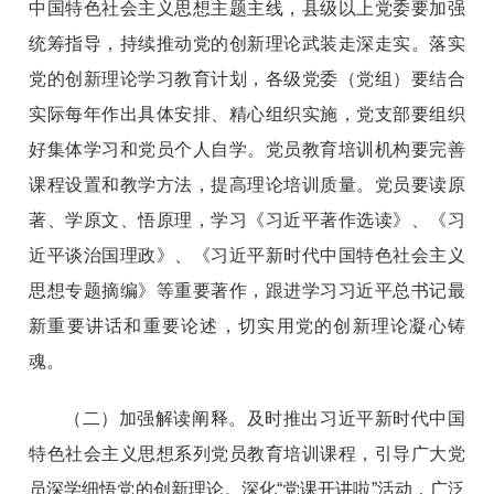
中国特色社会主义思想主题主线，县级以上党委要加强
统筹指导，持续推动党的创新理论武装走深走实。落实
党的创新理论学习教育计划，各级党委（党组）要结合
实际每年作出具体安排、精心组织实施，党支部要组织
好集体学习和党员个人自学。党员教育培训机构要完善
课程设置和教学方法，提高理论培训质量。党员要读原
著、学原文、悟原理，学习《习近平著作选读》、《习
近平谈治国理政》、《习近平新时代中国特色社会主义
思想专题摘编》等重要著作，跟进学习习近平总书记最
新重要讲话和重要论述，切实用党的创新理论凝心铸
魂。
（二）加强解读阐释。及时推出习近平新时代中国
特色社会主义思想系列党员教育培训课程，引导广大党
员深学细悟党的创新理论。深化“党课开讲啦”活动，广泛