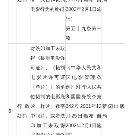
电影行为的处罚
2002年2月1日施
行）
第五十九条第一
项
对洗印加工未取
得《摄制电影许
可证》、《摄制
《中华人民共和
电影片许可证
国电影管理条
（单片）》的单
例》(中华人民共
位摄制的电影底
和国国务院令第
行政
片、样片、数字
342号 2001年12
新闻出版
6
处罚
中间片、或者洗
月25日颁布 自
局
印加工未取得
2002年2月1日施