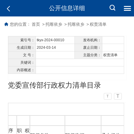
公开信息详细
您的位置：
首页
>
托喀依乡
>
托喀依乡
>
权责清单
索引号：
tkyx-2024-00010
发布机构：
生成日期：
2024-03-14
废止日期：
文 号：
主题分类：
权责清单
关键词：
内容概述：
党委宣传部行政权力清单目录
T
T
序
职权