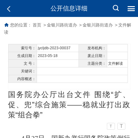
公开信息详细
您的位置：
首页
>
金银川路街道办
>
金银川路街道办
>
文件解
读
索引号：
jycljdb-2023-00037
发布机构：
生成日期：
2023-05-18
废止日期：
文 号：
主题分类：
文件解读
关键词：
内容概述：
国务院办公厅出台文件 围绕“扩、
促、兜”综合施策——稳就业打出政
策“组合拳”
T
T