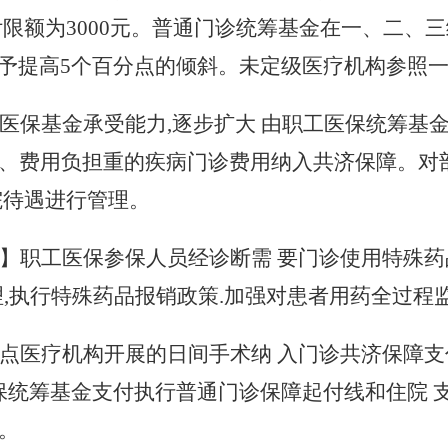
限额为3000元
。
普通门诊统筹基金在一
、
二、三
员给予提高5个百分点的倾斜
。
未定级医疗机构参照
医保基金承受能力
,逐步扩大 由职工医保统筹基
、费用负担重的疾病门诊费用纳入共济保障
。
对
院待遇进行管理。
】职工医保参保人员经诊断需
要门诊使用特殊药
理,执行特殊药品报销政策.加强对患者用药全过程
点医疗机构开展的日间手术纳
入门诊共济保障支
保统筹基金支付执行普通门诊保障起付线和住院 
。