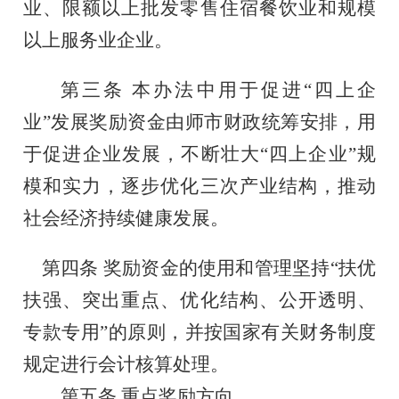
业、限额以上批发零售住宿餐饮业和规模
以上服务业企业。
第三条
本办法
中用于
促进
“四上企
业”
发展奖励
资金
由师市
财政
统筹安排，用
于促进
企业
发展，不断壮大
“四上企业”
规
模和实力，逐步优化三次产业结构，推动
社会经济
持续健康发展。
第
四
条
奖励
资金的使用和管理坚持
“扶优
扶强、突出重点、优化结构、公开透明、
专款专用”的原则，并按国家有关财务制度
规定进行会计核算处理。
第
五
条
重点奖励方向