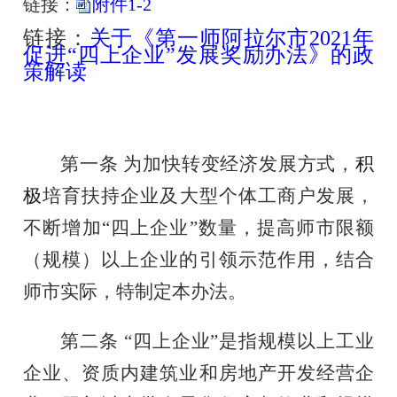
链接：
附件1-2
链接：
关于《第一师阿拉尔市2021年
促进“四上企业”发展奖励办法》的政
策解读
第一条
为加快转变经济发展方式，
积
极
培育扶持企业及
大型
个体
工商
户发展
，
不断增加
“四上企业”数量，提高师市限额
（规模）以上企业的引领示范作用，
结合
师市
实际
，特制定本办法。
第二条
“四上企业”是指规模以上工业
企业、资质内建筑业和房地产开发经营企