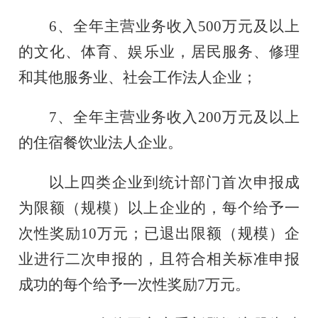
6、
全年
主营业务收入
500
万元及以上
的
文化、体育
、
娱乐业
，
居民服务、修理
和其他服务业
、社会工作法人企业；
7、
全年
主营业务收入
200万元及以上
的住宿餐饮业
法人
企业
。
以上四类企业
到统计部门
首次
申报
成
为限额（规模）以上
企业的，每个给予一
次性奖励
10万元
；已退出
限额（规模）
企
业进行二次申报的，且符合相关标准申报
成功的每个给予一次性奖励
7万元。