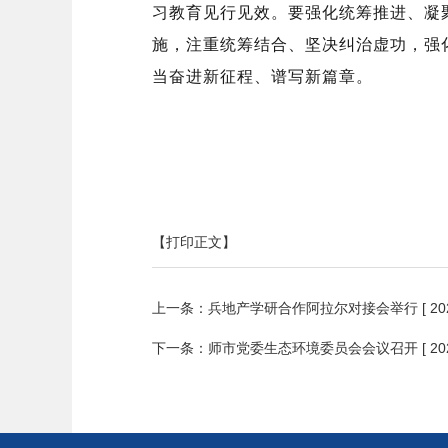
习教育见行见效。
要强化统筹
推进
、凝
施，注重统筹结合、坚决纠治
虚功
，强
当奋进新征程、谱写新篇章
。
【打印正文】
上一条：
兵地产学研合作阿拉尔对接会举行
[ 20
下一条：
师市党委生态环境委员会会议召开
[ 20