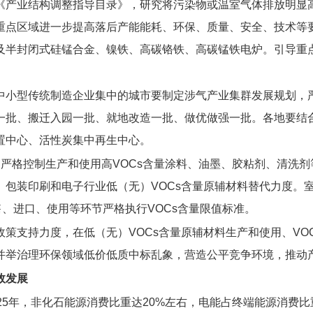
《产业结构调整指导目录》，研究将污染物或温室气体排放明显
重点区域进一步提高落后产能能耗、环保、质量、安全、技术等
及半封闭式硅锰合金、镍铁、高碳铬铁、高碳锰铁电炉。引导重
中小型传统制造企业集中的城市要制定涉气产业集群发展规划，
一批、搬迁入园一批、就地改造一批、做优做强一批。各地要结
置中心、活性炭集中再生中心。
。
严格控制生产和使用高VOCs含量涂料、油墨、胶粘剂、清洗剂
、包装印刷和电子行业低（无）VOCs含量原辅材料替代力度。
售、进口、使用等环节严格执行VOCs含量限值标准。
政策支持力度，在低（无）VOCs含量原辅材料生产和使用、VO
并举治理环保领域低价低质中标乱象，营造公平竞争环境，推动
效发展
025年，非化石能源消费比重达20%左右，电能占终端能源消费