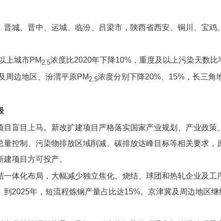
、晋城、晋中、运城、临汾、吕梁市，陕西省西安、铜川、宝鸡
以上城市PM
浓度比2020年下降10%，重度及以上污染天数比
2.5
冀及周边地区、汾渭平原PM
浓度分别下降20%、15%，长三角
2.5
级
项目盲目上马。
新改扩建项目严格落实国家产业规划、产业政策
总量控制、污染物排放区域削减、碳排放达峰目标等相关要求，
新建项目方可投产。
结一体化布局，大幅减少独立焦化、烧结、球团和热轧企业及工
到2025年，短流程炼钢产量占比达15%。京津冀及周边地区继