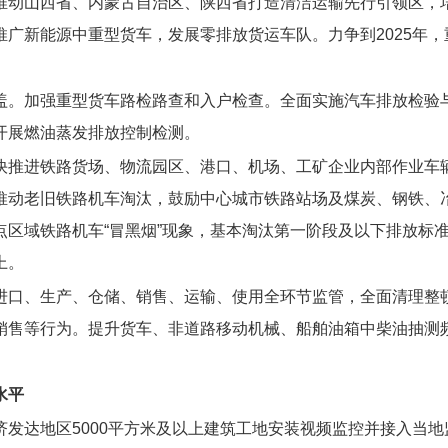
推动山西省、内蒙古自治区、陕西省打造清洁运输先行引领区，
广新能源中重型货车，发展零排放货运车队。力争到2025年
盖。加强重型货车路检路查和入户检查。全面实施汽车排放检验
开展燃油蒸发排放控制检测。
快推进铁路货场、物流园区、港口、机场、工矿企业内部作业车
动老旧铁路机车淘汰，鼓励中心城市铁路站场及煤炭、钢铁、冶
区域铁路机车“冒黑烟”现象，基本淘汰第一阶段及以下排放标准
上。
进口、生产、仓储、销售、运输、使用全环节监管，全面清理整
销售等行为。提升货车、非道路移动机械、船舶油箱中柴油抽测
水平
济发达地区5000平方米及以上建筑工地安装视频监控并接入当