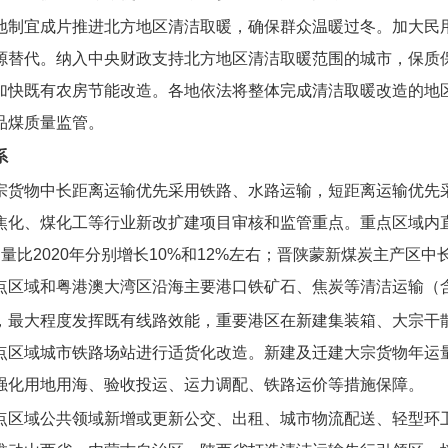
地制宜成片推进北方地区清洁取暖，确保群众温暖过冬。加大民
源替代。纳入中央财政支持北方地区清洁取暖范围的城市，保质保
加快既有农房节能改造。各地依法将整体完成清洁取暖改造的地
品煤质量监管。
系
宗货物中长距离运输优先采用铁路、水路运输，短距离运输优先
焦化、煤化工等行业新改扩建项目审核和监管重点。重点区域内
运量比2020年分别增长10%和12%左右；晋陕蒙新煤炭主产区
点区域和粤港澳大湾区沿海主要港口铁矿石、焦炭等清洁运输（含
，最大程度发挥既有线路效能，重要港区在新建集装箱、大宗干
点区域城市铁路场站进行适货化改造。新建及迁建大宗货物年运量
强化用地用海、验收投运、运力调配、铁路运价等措施保障。
点区域公共领域新增或更新公交、出租、城市物流配送、轻型环卫