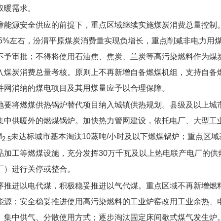
取暖需求。
障能源安全供应的前提下，重点区域继续实施煤炭消费总量控制。
%和5%左右，汾渭平原煤炭消费量实现负增长，重点削减非电力
不予审批；不得将使用石油焦、焦炭、兰炭等高污染燃料作为煤
入煤炭消费总量考核。原则上不再新增自备燃煤机组，支持自备
并网消纳的煤电项目及其用煤量应予以合理保障。
地要将燃煤供热锅炉替代项目纳入城镇供热规划。县级及以上城市
集中供暖外的燃煤锅炉。加快热力管网建设，依托电厂、大型工
M
未达标城市基本淘汰10蒸吨/小时及以下燃煤锅炉；重点区域
2.5
加工等燃煤设施，充分发挥30万千瓦及以上热电联产电厂的供
厂）进行关停或整合。
序推进以电代煤，积极稳妥推进以气代煤。重点区域不再新增燃
能源；安全稳妥推进使用高污染燃料的工业炉窑改用工业余热、
）集中供气、分散使用方式；逐步淘汰固定床间歇式煤气发生炉