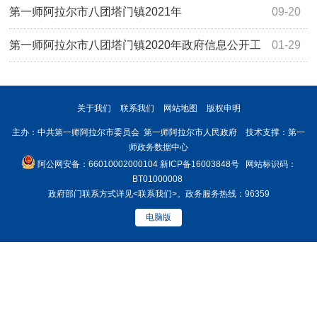
作年度报告
第一师阿拉尔市八团塔门镇2021年
09-20
第一师阿拉尔市八团塔门镇2020年政府信息公开工
01-29
作年度报告
关于我们
联系我们
网站地图
版权申明
主办：中共第一师阿拉尔市委员会 第一师阿拉尔市人民政府 技术支撑：第一
师政务数据中心
阿公网安备：66010002000104
新ICP备16003848号
网站标识码：
BT01000008
政府部门联系方式详见
<联系我们>
。政务服务热线：96359
电脑版