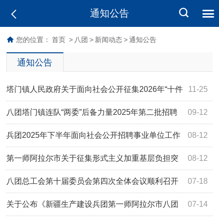
通知公告
您的位置：
首页
>
八团
>
新闻动态
>
通知公告
通知公告
塔门镇人民政府关于面向社会公开征集2026年“十件
11-25
民生实事”的公告
八团塔门镇连队“两委”后备力量2025年第二批招聘
09-12
公告
兵团2025年下半年面向社会公开招聘事业单位工作
08-12
人员2398人
第一师阿拉尔市关于征集形式主义加重基层负担突
08-12
出问题线索的公告
八团总工会第十届委员会第四次全体会议顺利召开
07-18
关于公布《新疆生产建设兵团第一师阿拉尔市八团
07-14