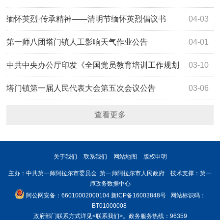
缅怀英烈·传承精神——清明节缅怀英烈倡议书
04-03
第一师八团塔门镇人工影响天气作业公告
04-01
中共中央办公厅印发《全国党员教育培训工作规划
03-10
（2024－2028年）》
塔门镇第一届人民代表大会第五次会议公告
03-06
查看更多
关于我们
联系我们
网站地图
版权申明
主办：中共第一师阿拉尔市委员会 第一师阿拉尔市人民政府 技术支撑：第一
师政务数据中心
阿公网安备：66010002000104
新ICP备16003848号
网站标识码：
BT01000008
政府部门联系方式详见
<联系我们>
。政务服务热线：96359