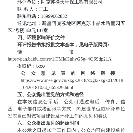
环评单位：阿克苏律天环保工程有限公司
联
系
人：王工
联系电话：
18999662832
通讯地址：新疆阿克苏地区阿克苏市晶水路丽园五
区
2号楼5单元101室
四、环境影响评价文件
环评报告书拟报批文本全本，见电子版网页
:
链接：
https://pan.baidu.com/s/1iTMIaHnhyG5g44Q6Sdp21A
提取码：
txco
公众意见表的网络链接
：
https://www.mee.gov.cn/xxgk2018/xxgk/xxgk01/2018
10/t20181024_665329.html
五、公众提出意见的方式和途径
在本次信息公示后，公众可通过电话、传真、信
函、电子邮件或者面谈等方式，向建设单位或环评单位
发表自己对该项目建设及环评工作的意见和看法。
六、公众提出意见的起始时间
本公示之日起
10个工作日内
，
公众均可向建设单位