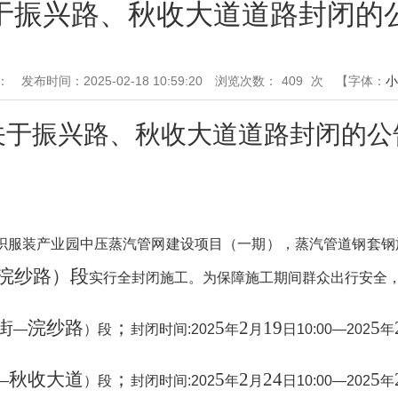
于振兴路、秋收大道道路封闭的
：
发布时间：2025-02-18 10:59:20
浏览次数：
409
次
【字体：
小
关于振兴路、秋收大道道路封闭
的
公
织服装产业园中压蒸汽管网建设项目（一期），
蒸汽管道钢套钢
浣纱路）段
实行全封闭施工。为保障施工期间群众出行安全
街
浣纱路
；
5
2
19
5
—
）段
封闭时间
:202
年
月
日
10:00—202
年
秋收大道
；
5
2
24
5
—
）段
封闭时间
:202
年
月
日
10:00—202
年