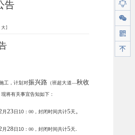
公告
大
】
告
手机版
振兴路
秋收
施工
，
计划对
（班超大道
—
，现将有关事宜告知如下：
2
23
5
。
月
日
10
：
00
，封闭时间共计
天
2
28
5
.
月
日
10
：
00
，封闭时间共计
天