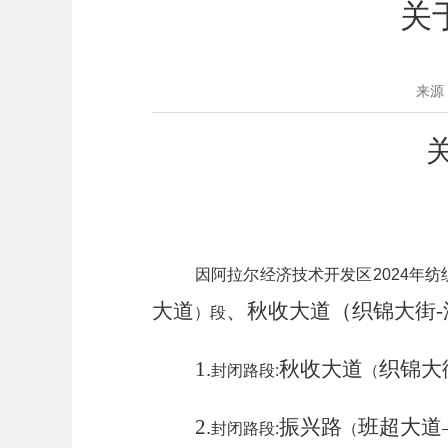
关
来源
因阿拉尔经济技术开发区
2024
年纺
大道
、秋收大道（织锦大街
-
）段
1.
秋收大道
织锦大
封闭路段
:
（
2.
振兴路
班超大道
封闭路段
:
（