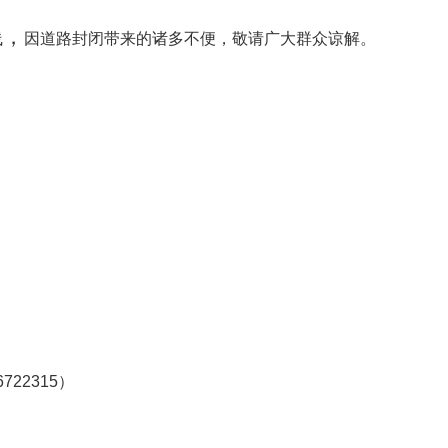
，
线
因道路封闭带来的诸多不便，敬请广大群众谅解。
6722315
）