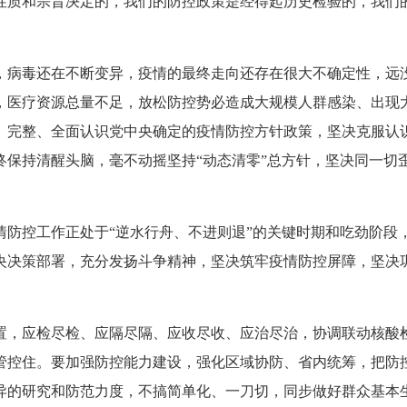
性质和宗旨决定的，我们的防控政策是经得起历史检验的，我们
，病毒还在不断变异，疫情的最终走向还存在很大不确定性，远
，医疗资源总量不足，放松防控势必造成大规模人群感染、出现
、完整、全面认识党中央确定的疫情防控方针政策，坚决克服认
终保持清醒头脑，毫不动摇坚持“动态清零”总方针，坚决同一切
情防控工作正处于“逆水行舟、不进则退”的关键时期和吃劲阶段
央决策部署，充分发扬斗争精神，坚决筑牢疫情防控屏障，坚决
置，应检尽检、应隔尽隔、应收尽收、应治尽治，协调联动核酸
管控住。要加强防控能力建设，强化区域协防、省内统筹，把防
异的研究和防范力度，不搞简单化、一刀切，同步做好群众基本