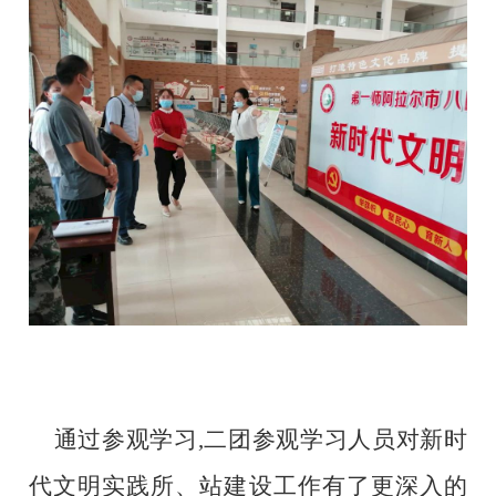
通过参观学习
,
二团参观学习人员
对新时
代文明实践所、站建设工作有了更深入的