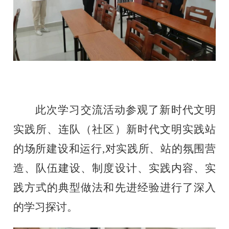
此次学习交流活动参观了新时代文明
实践所、
连队（社区）新时代文明实践站
的场所建设和运行
,对实践所、站的氛围营
造、队伍建设、制度设计、实践内容、实
践方式的典型做法和先进经验进行了深入
的学习探讨。