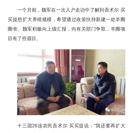
一个月前，魏军在一次入户走访中了解到吾术尔·买
买提想扩大养殖规模，希望通过政策扶持新建一处羊圈
圈舍。魏军积极向上级汇报，向有关部门争取，羊圈项
目有了些眉目。
十三团26连农民吾术尔·买买提说：“我还要再扩大