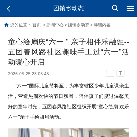
团镇乡动态
您的位置：
首页
>
新闻中心
>
团镇乡动态
>
详细内容
童心绘扇庆“六一 ” 亲子相伴乐融融--
五团春风路社区趣味手工过“六一”活
动暖心开启
T
2026-05-25 23:05:45
T
“六一”国际儿童节将至，为丰富辖区少年儿童课余生
活，营造热闹欢快的节日氛围，陪伴孩子们度过温馨美
好的童年时光，五团春风路社区组织开展
“童心绘扇 欢乐
六一”亲子手绘团扇活动。