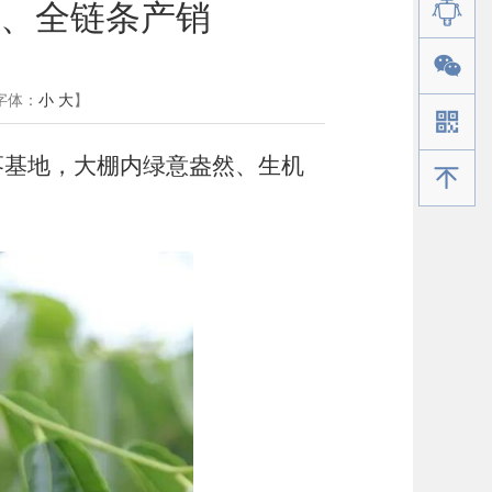
、全链条产销
字体：
小
大
】
枣基地，大棚内绿意盎然、生机
手机版