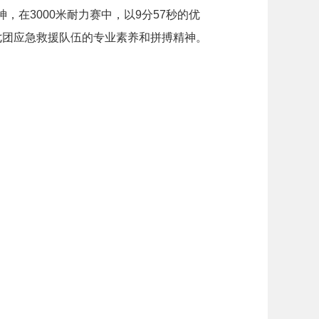
在3000米耐力赛中，以9分57秒的优
七团应急救援队伍的专业素养和拼搏精神。