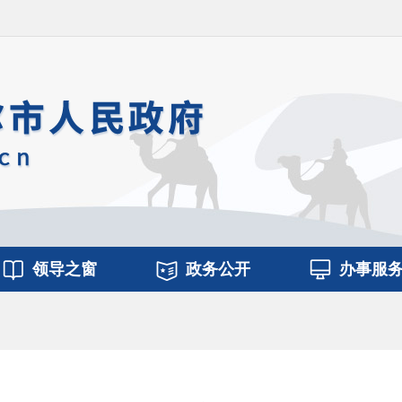
领导之窗
政务公开
办事服