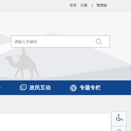
登录
注册
|
繁體版
务
政民互动
专题专栏