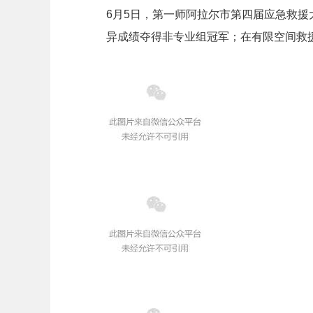
6月5日，第一师阿拉尔市第四届应急救援
异成绩夺得非专业组冠军；在有限空间救