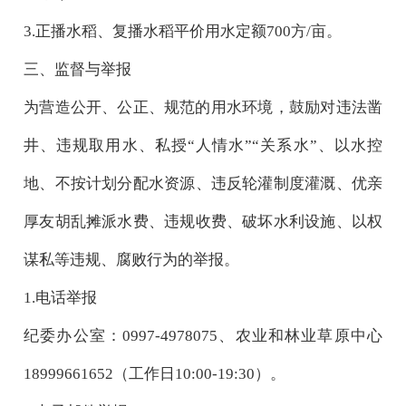
3.正播水稻、复播水稻平价用水定额700
方
/亩
。
三、监督与举报
为营造公开、公正、规范的用水环境，鼓励对
违法凿
井、
违规取用水、
私授
“人情水”“关系水”、以水控
地、
不按计划分配水资源
、违反轮灌制度灌溉
、优亲
厚友胡乱摊派水费
、违规收费
、破坏水利设施、以权
谋私等违规、腐败行为的举报
。
1.电话举报
纪委办公室：
0997-4978075、农业和林业草原中心
18999661652（工作日10:00-19:30）。