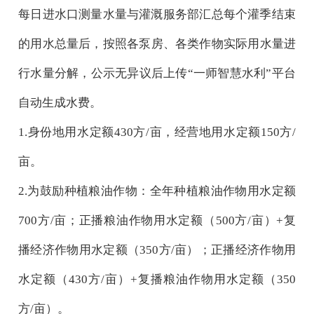
每日进水口测量水量与灌溉服务部汇总每个灌季结束
的用水总量后，
按照各泵房、各类作物实际用水量进
行水量分解，公示无
异议后上传
“一师智慧水利”平台
自动生成水费。
1.身份地用水定额430方/亩，经营地用水定额150方/
亩。
2.为鼓励种植粮油作物：全年种植粮油作物用水定额
700方/亩；正播粮油作物用水定额
（
50
0方/亩
）
+复
播经济作物用水定额
（
3
50方/亩
）
；正播经济作物用
水定额
（
43
0方/亩
）
+复播粮油作物用水定额
（
3
50
方/亩
）
。