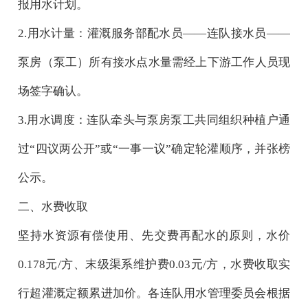
报用水计划。
2.用水计量：灌溉服务部配水员——连队接水员——
泵房（
泵工
）所有接水点水量需经上下游工作人员现
场签字确认。
3.用水调度：连队牵头与泵房
泵工
共同组织种植户通
过
“四议两公开”或“一事一议”确定轮灌顺序，并张榜
公示。
二、水费收取
坚持水资源有偿使用、先交费再配水的原则，水价
0.178元/方、末级渠系维护费0.0
3
元
/方，水费收取实
行超灌溉定额累进加价。各连队用水管理委员会根据