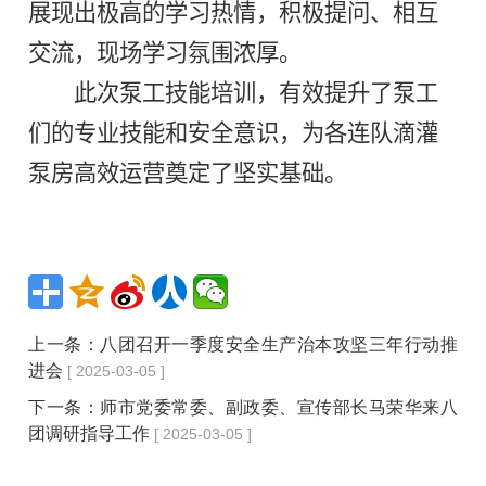
展现出极高的学习热情，积极提问、相互
交流，现场学习氛围浓厚。
此次泵工技能培训，有效提升了泵工
们的专业技能和安全意识，为各连队滴灌
泵房高效运营奠定了坚实基础。
上一条：
八团召开一季度安全生产治本攻坚三年行动推
进会
[ 2025-03-05 ]
下一条：
师市党委常委、副政委、宣传部长马荣华来八
团调研指导工作
[ 2025-03-05 ]