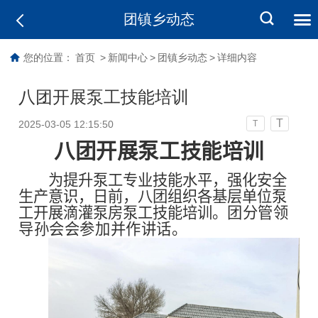
团镇乡动态
您的位置：
首页
>
新闻中心
>
团镇乡动态
>
详细内容
八团开展泵工技能培训
T
2025-03-05 12:15:50
T
八团开展泵工技能培训
为提升泵工专业技能水平，强化安全
生产意识，日前，八团组织各基层单位泵
工开展滴灌泵房泵工技能培训。
团分管领
导孙会会参加并作讲话。