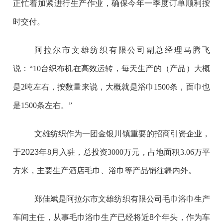
正忙着加紧进行生产作业，确保今年一季度订单顺利按
时交付。
阿拉尔市文雄纺织有限公司副总经理马腾飞
说：
“10
台织布机在高效运转，每天生产的（产品）大概
是
2
吨左右，按数量来说，大概就是浴巾
1500
条，面巾也
是
1500
条左右。
”
文雄纺织作为一团金银川镇重要的招商引资企业，
于
2023
年
8
月入驻，总投资
3000
万元，占地面积
3.06
万平
方米，主要生产酒店毛巾、浴巾等产品销往疆内外。
郑佳斌是阿拉尔市文雄纺织有限公司毛巾浴巾生产
车间主任，从事毛巾浴巾生产已经将近
8
个年头，作为车