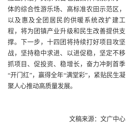
体的综合性游乐场、高标准农田示范区，
以及惠及全团居民的供暖系统改扩建工
程，将为团镇产业升级和民生改善提供支
撑。下一步，十四团将持续打好项目攻坚
战，坚持稳中求进、以进促稳，坚定不移
抓项目、促投资、稳增长，奋力冲刺首季
“开门红”，赢得全年“满堂彩”，紧贴民生凝
聚人心推动高质量发展。
文稿来源：文广中心