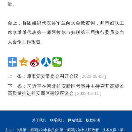
量。
会上，群团组织代表吴军兰向大会致贺词，师市妇联主
席李维维代表第一师阿拉尔市妇联第三届执行委员会向
大会作工作报告。
上一条：
师市党委常委会召开会议
[ 2023-05-08 ]
下一条：
习近平在河北雄安新区考察并主持召开高标准
高质量推进雄安新区建设座谈会
[ 2023-05-11 ]
关于我们
联系我们
网站地图
版权申明
主办：中共第一师阿拉尔市委员会 第一师阿拉尔市人民政府 技术支撑：第一