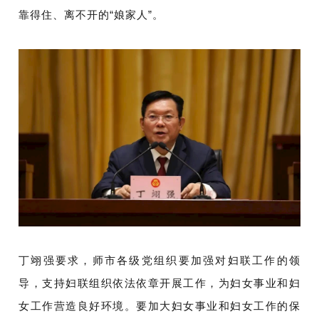
靠得住、离不开的“娘家人”。
丁翊强要求，师市各级党组织要加强对妇联工作的领
导，支持妇联组织依法依章开展工作，为妇女事业和妇
女工作营造良好环境。要加大妇女事业和妇女工作的保