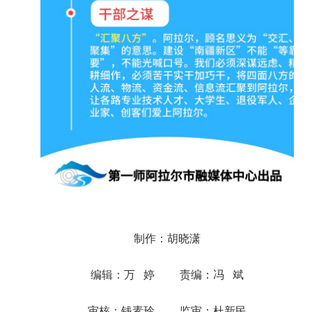
制作：胡晓潇
编辑：万 婷 责编：冯 斌
审核：钱素玲 监审：杜新民