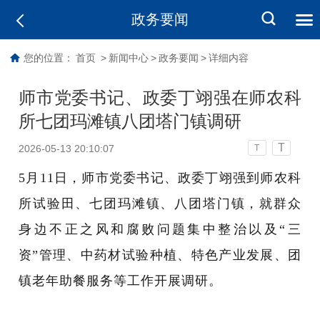
政务要闻
您的位置：
首页
>
新闻中心
>
政务要闻
>
详细内容
师市党委书记、政委丁翊强在师农科
所七团玛滩镇八团塔门镇调研
T
2026-05-13 20:10:07
T
5
月
11
日，师市党委书记、政委丁翊强到
师农科
所
试验田
、七
团
玛滩
镇、
八
团
塔门
镇
，
就群众
身边不正之风和腐败问题集中整治以及
“三
资”管理、中药材试验种植、特色产业发展、团
镇老年助餐服务等工作开展调研。