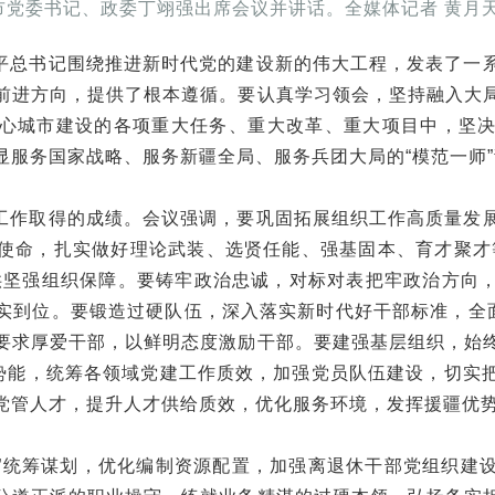
市党委书记、政委丁翊强出席会议并讲话。全媒体记者 黄月天
平总书记围绕推进新时代党的建设新的伟大工程，发表了一
前进方向，提供了根本遵循。要认真学习领会，坚持融入大
心城市建设的各项重大任务、重大改革、重大项目中，坚
显服务国家战略、服务新疆全局、服务兵团大局的“模范一师
工作取得的成绩。会议强调，要巩固拓展组织工作高质量发
使命，扎实做好理论武装、选贤任能、强基固本、育才聚才
供坚强组织保障。要铸牢政治忠诚，对标对表把牢政治方向
实到位。要锻造过硬队伍，深入落实新时代好干部标准，全面
要求厚爱干部，以鲜明态度激励干部。要建强基层组织，始
大势能，统筹各领域党建工作质效，加强党员队伍建设，切实
党管人才，提升人才供给质效，优化服务环境，发挥援疆优
盘棋”统筹谋划，优化编制资源配置，加强离退休干部党组织建