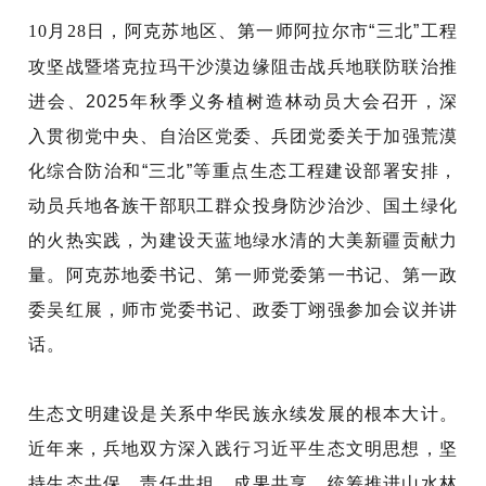
10月28日，
阿克苏
地区、第一师阿拉尔市
“三北”工程
攻坚战暨塔克拉玛干沙漠边缘阻击战兵地联防联治推
进会、2025年秋季义务植树造林动员大会召开，深
入贯彻党中央、自治区党委
、兵团党委
关于加强荒漠
化综合防治和
“三北”等重点生态工程建设部署安排，
动员兵地各族干部职工群众投身防沙治沙、国土绿化
的火热实践，
为
建设天蓝地绿水清的大美
新疆贡献力
量
。
阿克苏
地委书记
、第一师党委第一书记、第一政
委
吴红展
，师市党委书记、政委丁翊强
参加会议并讲
话。
生态文明建设是关系中华民族永续发展的根本大计。
近年来，兵地双方深入践行习近平生态文明思想，坚
持生态共保、责任共担、成果共享，统筹推进山水林