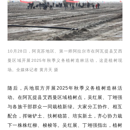
10月28日，阿克苏地区、第一师阿拉尔市在阿瓦提县艾西
曼区域开展2025年秋季义务植树造林活动，这是植树现
场。全媒体记者 黄月天 摄
随
后，兵地双方开展
2025年秋季义务植树造林活
动。在阿瓦提县艾西曼区域植树点，吴红展
、丁翊强
与各族干部群众一同栽植新绿。大家分工协作、相互
配合，挥锹铲土、扶树稳苗、培实新土，齐心协力栽
下一株株红柳、梭梭等。吴红展
、丁翊强
指出，植树