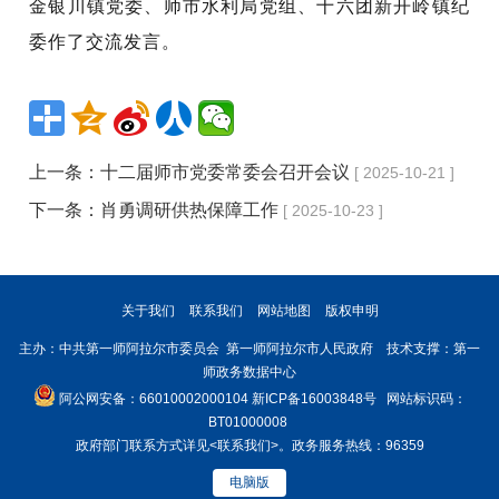
金银川镇党委、师市水利局党组、十六团新开岭镇纪
委作了交流发言。
上一条：
十二届师市党委常委会召开会议
[ 2025-10-21 ]
下一条：
肖勇调研供热保障工作
[ 2025-10-23 ]
关于我们
联系我们
网站地图
版权申明
主办：中共第一师阿拉尔市委员会 第一师阿拉尔市人民政府 技术支撑：第一
师政务数据中心
阿公网安备：66010002000104
新ICP备16003848号
网站标识码：
BT01000008
政府部门联系方式详见
<联系我们>
。政务服务热线：96359
电脑版