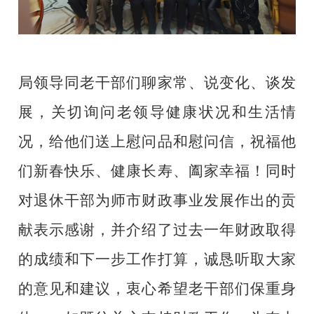
局领导同老干部们
聊家常、说变化、谈发
展，关切询问老领导健康状况和生活情
况，
给他们送上慰问品和慰问信，
祝福他
们新春快乐、健康长寿、阖家幸福
！
同时
对
退休干部为师市财政事业
发展作出的贡
献表示感谢，并介绍了过去一年
财政取得
的成绩
和下一步工作打算，诚恳听取大家
的意见和建议，衷心希望老干部们保重身