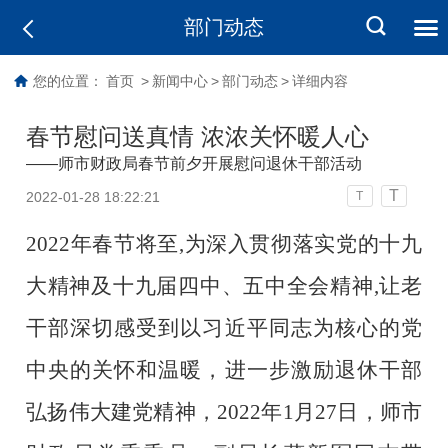
部门动态
您的位置：
首页
>
新闻中心
>
部门动态
>
详细内容
春节慰问送真情 浓浓关怀暖人心
——师市财政局春节前夕开展慰问退休干部活动
T
2022-01-28 18:22:21
T
202
2
年
春节
将至
,为深入贯彻落实党的十九
大精神及十九届四中、五中全会精神,
让老
干部深切感受到以习近平同志为核心的党
中央的关怀和温暖，
进一步
激励退休干部
弘扬伟大建党精神，
202
2
年
1
月
27
日，师市