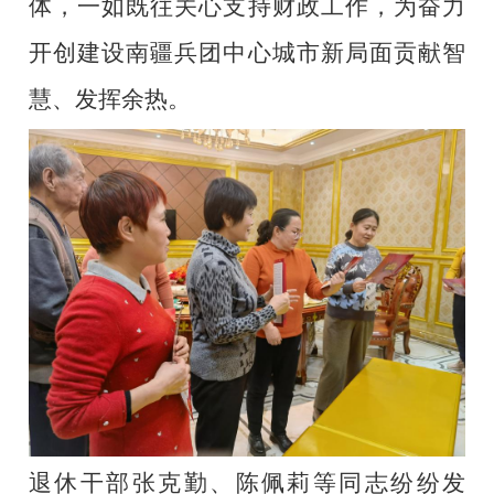
体，一如既往关心支持
财政
工作，为奋力
开创建设南疆兵团中心城市新局面贡献智
慧、发挥余热。
退休干部
张克勤
、
陈佩莉
等同志纷纷发