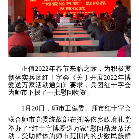
正值
2022年春节来临之际，为积极贯
彻落实兵团红十字会《关于开展2022年博
爱送万家活动通知
》
要求，兵团红十字会
为师市下拨了一批慰问物资。
1月20日，
师市
卫健委、师市
红十字会
联合师市党委统战部
在托喀依乡政府礼堂
举办了“红十字博爱送万家”慰问品发放活
动，受助群体为师市范围内的少数民族群