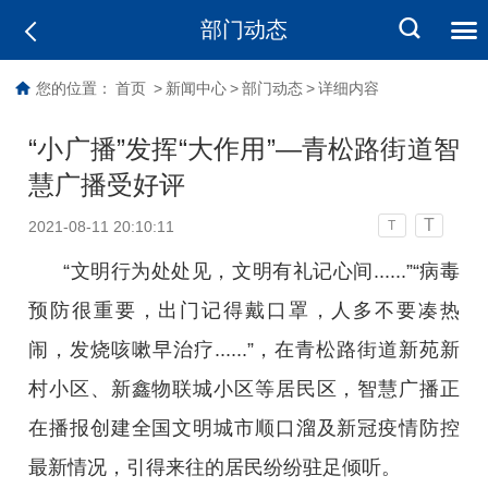
部门动态
您的位置：
首页
>
新闻中心
>
部门动态
>
详细内容
“小广播”发挥“大作用”—青松路街道智
慧广播受好评
T
2021-08-11 20:10:11
T
“文明行为处处见，文明有礼记心间......”“病毒
预防很重要，出门记得戴口罩，人多不要凑热
闹，发烧咳嗽早治疗......”，在青松路街道新苑新
村小区、新鑫物联城小区等居民区，智慧广播正
在播报创建全国文明城市顺口溜及新冠疫情防控
最新情况，引得来往的居民纷纷驻足倾听。