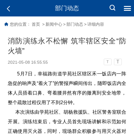
部门动态
您的位置：
首页
>
新闻中心
>
部门动态
>
详细内容
消防演练永不松懈 筑牢辖区安全“防
火墙”
T
2021-05-08 16:55:55
T
5月7日，幸福路街道学苑社区辖区禾一饭店内一阵
急促的响声及“着火了”的警报声瞬间传出，随即饭店内全
体人员捂着口鼻、弯着腰井然有序的撤离到安全地带，
整个疏散过程仅用了不到2分钟。
本次演练由学苑社区、胡杨救援队、社区警务室联合
开展。演练结束后，专业人员首先现场讲解和示范如何
正确使用灭火器，同时，现场群众积极参与用灭火器对