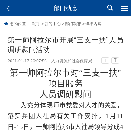
部门动态
您的位置：
首页
>
新闻中心
>
部门动态
>
详细内容
第一师阿拉尔市开展“三支一扶”人员
调研慰问活动
T
2021-01-17 20:07:56
人力资源和社会保障局
T
第一师阿拉尔市
对
“三支一扶”
项目服务
人员调研
慰问
为充分体现
师市党委
对
人才
的关爱，
落实兵团人社局有关工作安排，
1月1
1
日-15
日，
一师阿拉尔市
人社局
领导分成4