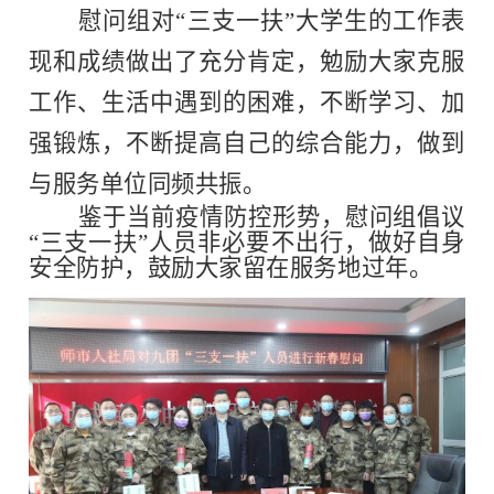
慰问组
对“三支一扶”大学生的工作表
现和成绩
做出
了充分肯定，
勉励大家克服
工作、生活中遇到的困难，不断学习、加
强锻炼，不断提高自己的综合能力
，
做到
与服务单位同频共振
。
鉴于当前疫情防控形势，
慰问组
倡议
“
三支一扶
”
人员
非必要不出行，
做好自身
安全防护
，鼓励大家留在服务地过年。