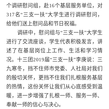
个
调研慰问
组，
赴
16个基层服务单位，对
317名
“三支一扶”大学生
进行
调研慰问，
给他们
送上
慰问
品
和
节日
祝福。
调研中，慰问组与“三支一扶”大学生
进行了交流座谈
，
学生代表积极发言，讲
述了在基层岗位上工作、生活和学习情
况。
十三团2019届“三支一扶”
李庚说
：
三
九寒冬，挡不住
师市党委、人社局
对
我们
的殷切关怀，更挡不住
我们
扎根服务基层
的热情，这份关怀让
我们
从心底
感受到温
暖
，进一步增强了扎根
一师
、服务
一师
、
奉献
一师
的信心与决心。