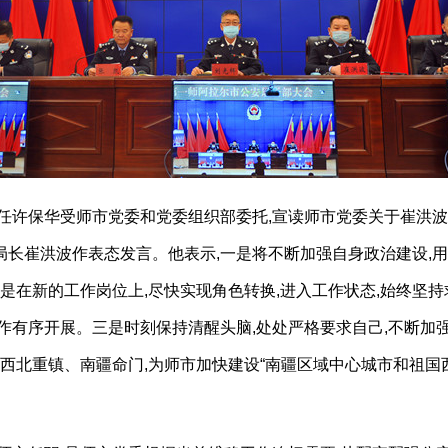
主任许保华受师市党委和党委组织部委托,宣读师市党委关于崔洪
长崔洪波作表态发言。他表示,一是将不断加强自身政治建设,用
是在新的工作岗位上,尽快实现角色转换,进入工作状态,始终坚持
作有序开展。三是时刻保持清醒头脑,处处严格要求自己,不断加
好西北重镇、南疆命门,为师市加快建设“南疆区域中心城市和祖国