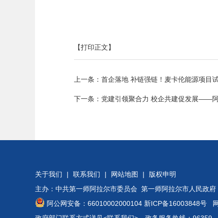
【打印正文】
上一条：
首企落地 补链强链！麦卡伦能源项目
下一条：
党建引领聚合力 校企共建促发展——
关于我们
|
联系我们
|
网站地图
|
版权申明
主办：中共第一师阿拉尔市委员会 第一师阿拉尔市人民政府
阿公网安备：66010002000104
新ICP备16003848号
网站
政府部门联系方式详见
<联系我们>
。政务服务热线：96359