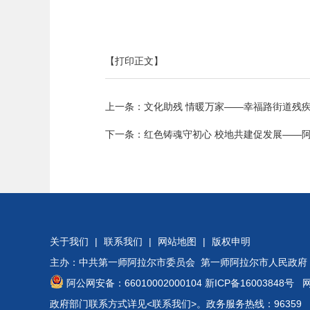
【打印正文】
上一条：
文化助残 情暖万家——幸福路街道残疾
下一条：
红色铸魂守初心 校地共建促发展——
关于我们
|
联系我们
|
网站地图
|
版权申明
主办：中共第一师阿拉尔市委员会 第一师阿拉尔市人民政府
阿公网安备：66010002000104
新ICP备16003848号
网站
政府部门联系方式详见
<联系我们>
。政务服务热线：96359