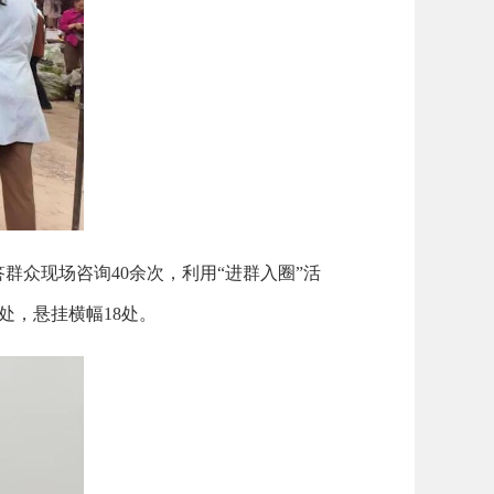
答群众现场咨询
40
余次，利用
“
进群入圈
”
活
处，悬挂横幅
18
处。