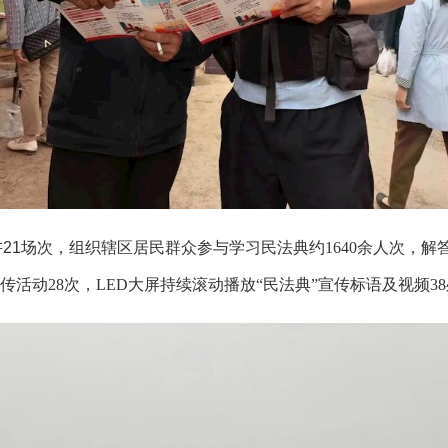
讲
21
场次，组织辖区居民群众参与学习民法典约
1640
余人次，解
传活动
28
次，
LED
大屏持续滚动播放
“
民法典
”
宣传标语及视频
38