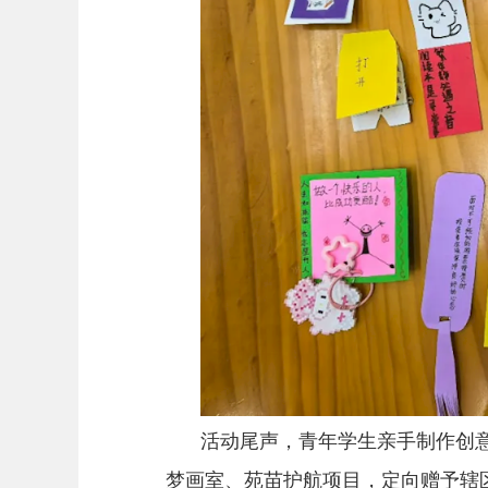
活动尾声，青年学生亲手制作创
梦画室、苑苗护航项目，定向赠予辖