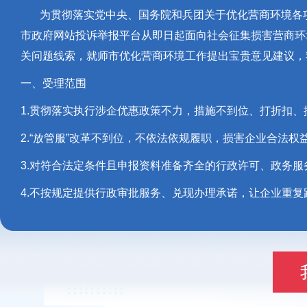
为贯彻落实党中央、国务院和兵团关于优化营商环境各项
市政府网站投诉举报平台从即日起面向社会征集损害营商环
关问题线索，就师市优化营商环境工作提出宝贵意见建议，
一、受理范围
1.贯彻落实执行涉企优惠政策不力，措施不到位、打折扣、
2.“放管服”改革不到位，不依法依规履职，损害企业合法权
3.对符合法定条件且申报资料准备齐全的行政许可、政务
4.不按规定提供行政审批服务、兑现办理承诺，让企业重复
5.以备案、注册、年检、认定、认证、指定、要求设立分
6.不履行服务承诺、执行公务不文明、工作作风生硬、态度
7.不履行岗位职责，工作推诿、敷衍塞责、效率低下，给
8.擅自设立收费项目，提高收费标准，扩大收费范围的；