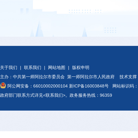
9.利用职权“索、拿、卡、要”，或者故意刁难的；
10.利用职权指定中介服务，强迫购买指定产品和服务，强
11.违规将政务服务事项转为中介服务事项，无相关法律
12.违法违规对企业进行检查，对企业乱收费、乱摊派、
13.违法违规对企业采取停产、停业和停水、停电、停气、
关于我们
|
联系我们
|
网站地图
|
版权申明
14.限制市场公平竞争、设置垄断条款或者地域保护、市场
主办：中共第一师阿拉尔市委员会 第一师阿拉尔市人民政府 技术支撑
15.在涉及企业或者企业家的案件中超范围、超限度采取
阿公网安备：66010002000104
新ICP备16003848号
网站标识码：BT
政府部门联系方式详见
<联系我们>
。政务服务热线：96359
16.政府及其部门依法作出的承诺或者签订的合同非因不可
17.对妨碍项目建设和企业生产经营的行为不依法制止、不
18.上级机关转办、交办的投诉举报事项；
19.其他损害营商环境的行为。