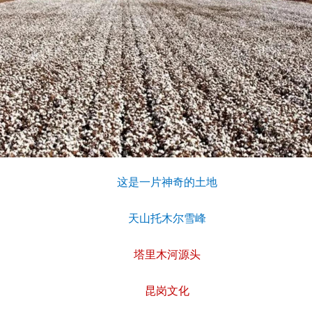
这是一片神奇的土地
天山托木尔雪峰
塔里木河源头
昆岗文化