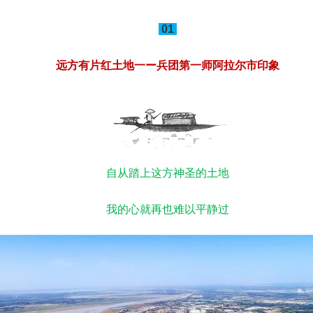
01
远方有片红土地一ー兵团第一师阿拉尔市印象
自从踏上这方神圣的土地
我的心就再也难以平静过