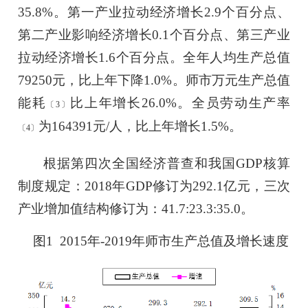
35.8
%。第一产业拉动经济增长
2.9
个百分点、
第二产业影响经济增长
0.1
个百分点、第三产业
拉动经济增长
1.6
个百分点。全年人均生产总值
79250
元，比上年下降
1.0
%
。
师市万元生产总值
能耗
比上年
增长26.0
%。全员劳动生产率
〔
3
〕
为
164391
元/人，比上年
增长1.5
%。
〔
4
〕
根据第四次全国经济普查和我国
GDP核算
制度规定：2018年GDP修订为292.1亿元，三次
产业增加值结构修订为：41.7:23.3:35.0。
图
1 201
5
年
-201
9
年师市生产总值及增长速度