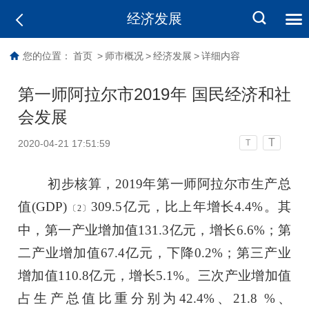
经济发展
您的位置：
首页
>
师市概况
>
经济发展
>
详细内容
第一师阿拉尔市2019年 国民经济和社
会发展
T
2020-04-21 17:51:59
T
初步核算，2019年第一师阿拉尔市生产总
值
(GDP)
309.5
亿元，比上年增长
4.4
%。其
〔
2
〕
中，第一产业增加值
131.3
亿元，增长
6.6
%；第
二产业增加值
67.4
亿元，下降
0.2
%；第三产业
增加值
110.8
亿元，增长
5.1
%。三次产业增加值
占生产总值比重分别为
42.4
%
、
21.8
%、