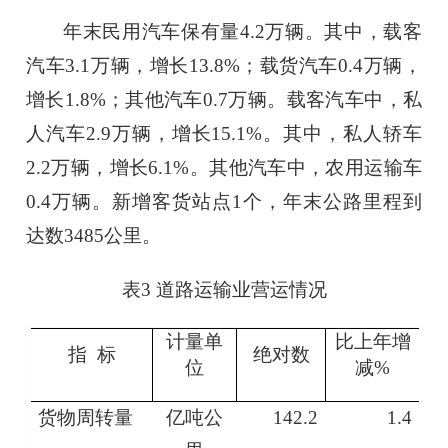
年末民用汽车保有量
4.2
万辆。其中，载客
汽车
3.1
万辆，增长
13.8
%；载货汽车
0.4
万辆，
增长
1.8
%；其他汽车
0.7
万辆。载客汽车中，私
人汽车
2.9
万辆，增长
15.1
%。其中，私人轿车
2.2
万辆，增长
6.1
%。其他汽车中，农用运输车
0.4
万辆。
新增客货站点
1个，
年末公路里程到
达数
3485
公里。
表
3
道路运输业营运情况
计量单
比上年增
指 标
绝对数
位
减
%
货物周转量
亿吨公
142.2
1.4