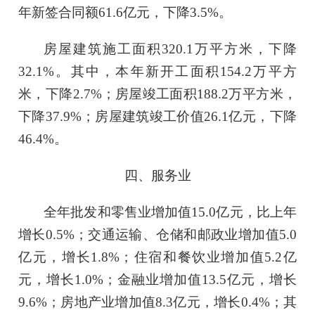
年新签合同额
61.6
亿元，下降
3.5
%。
房屋建筑施工面积
320.1
万平方米，下降
32.1
%。其中，本年新开工面积
154.2
万平方
米，下降
2.7
%；房屋竣工面积
188.2
万平方米，
下降
37.9
%；房屋建筑竣工价值
26.1
亿元，下降
46.4
%。
四、服务业
全年批发和零售业增加值
15.0
亿元，比上年
增长
0
.5%；交通运输、仓储和邮政业增加值
5.0
亿元，增长
1
.8%；住宿和餐饮业增加值
5.2
亿
元，增长
1
.0%；金融业增加值
13.5
亿元，增长
9.6
%；房地产业增加值
8.3
亿元，增长
0.4
%；其