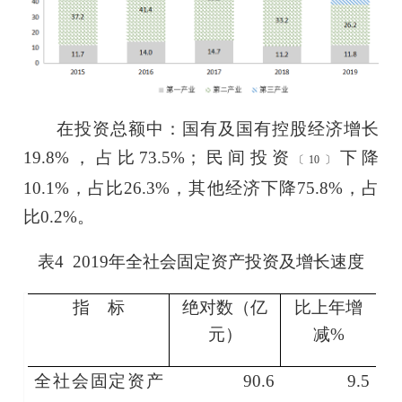
在投资总额中：国有及国有控股经济
增长
19.8
%，占比
73.5
%；民间投资
下降
〔
10
〕
10.1
%，占比
26.3
%，其他经济
下降
75.8%
，占
比
0.2
%。
表
4
201
9
年全社会固定资产投资及增长速度
指 标
绝对数（亿
比上年增
元）
减
%
全社会固定资产
90.6
9.5