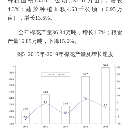
种植面积
155.0
千公顷
(
232.51
万亩
)，增长
4.3
%；蔬菜种植面积
4.63
千公顷（
6.95
万
亩），增长
13.5
%。
全年棉花产量
36.34
万吨，增长
1.7
%；粮食
产量
16.85
万吨，下降
15.6
%。
图
5 201
5
年
-201
9
年棉花产量及增长速度