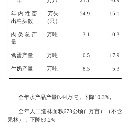
羊
万只
23.1
-0.9
年内牲畜
万头
54.9
15.1
出栏头数
（只）
肉类总产
万吨
3.1
-0.3
量
禽蛋产量
万吨
0.5
17.9
牛奶产量
万吨
8.5
5.3
全年水产品产量
0.44
万吨，下降
10.3
%。
全年人工造林面积
673
公顷
(
1
万亩）（不含
果林），下降
69.2
%。