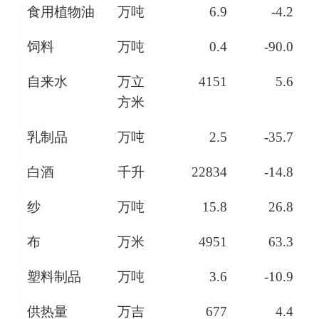
食用植物油
万吨
6.9
-4.2
饲料
万吨
0.4
-90.0
自来水
万立
4151
5.6
方米
乳制品
万吨
2.5
-35.7
白酒
千升
22834
-14.8
纱
万吨
15.8
26.8
布
万米
4951
63.3
塑料制品
万吨
3.6
-10.9
供热量
万吉
677
4.4