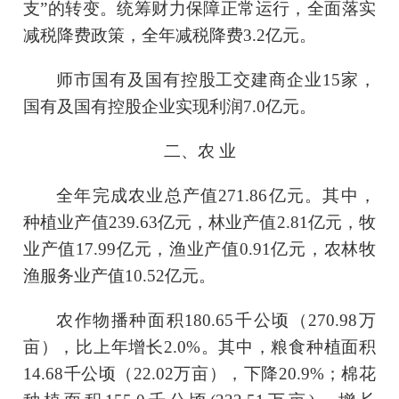
支”的转变。统筹财力保障正常运行，全面落实
减税降费政策，全年减税降费3.2亿元。
师市国有及国有控股工交建商企业
15
家，
国有及国有控股企业实现利
润
7.0
亿元。
二、农
业
全年完成农业总产值
271.86
亿元。其中，
种植业产值
239.63
亿元，林业产值
2.81
亿元，牧
业产值
17.99
亿元，渔业产值
0.91
亿元，农林牧
渔服务业产值
10.52
亿元。
农作物播种面积
180.65
千公顷（
270.98
万
亩），比上年增长
2.0
%。其中，粮食种植面积
14.68
千公顷（
22.02
万亩），下降
20.9
%；棉花