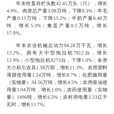
年末牲畜存栏头数
42.45
万头（只），
增长
4.9
%。肉类总产量
3.08
万吨，
下降
0.3
%；羊毛
产量
0.15
万吨，
下降
15.2
%；牛奶产量
8.48
万
吨，
增长
5.3
%；禽
蛋产量
0.5
万吨，
增长
17.9
%。
年末农业机械总动力
94.28
万千瓦，
增长
13.2
%。拥有大中型拖拉机
7812
台，增长
12.9
%；小型拖拉机
8273
台，
下降
1.0
%；各类
大小机引农具
1.58
万部，增长
11.3
%。农用塑料
薄膜使用量
1.24
万吨，增长
8.7
%；化肥施用量
（实物量）
34.56
万吨，增长
4.5
%；农用柴油使
用量
3.04
万吨，
增长
1.0
%；农药使用量（实物
量）
1496
吨，增长
6.5
%；农村用电量
3.53
亿千
瓦时，增长
13.7
%。