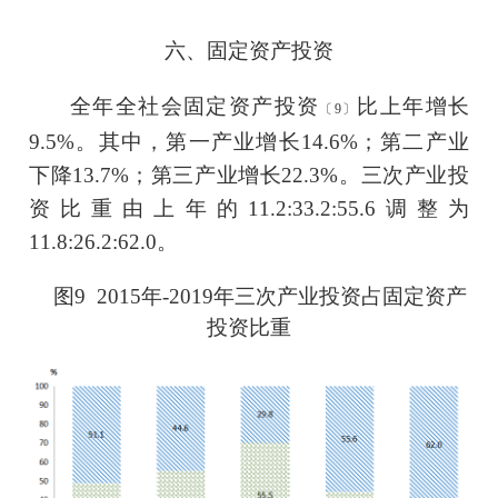
六、
固定资产投资
全年全社会固定资产投资
比上年
增长
〔
9
〕
9.5
%。其中，第一产业
增长
14.6
%；第二产业
下降
13.7
%；第三产业增长
22.3
%。三次产业投
资比重由上年的
11.2:33.2:55.6
调整为
11.8:26.2:62.0
。
图
9
201
5
年
-201
9
年三次产业投资占固定资产
投资比重