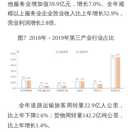
他服务业增加值
59.9
亿元，增长
7.0%。全年规
模以上服务业企业营业收入比上年增长
52.9
%，
营业利润增长
2.8
倍。
图
7
201
8
年－
201
9
年
第三产业行业占比
全年道路运输旅客周转量
22.9
亿人公里，
比上年下降
2.6
%；货物周转量
142.2
亿吨公里，
比上年增长
1.4
%。