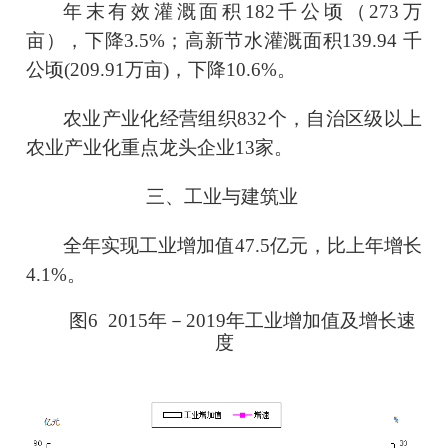
年末有效灌溉面积
182
千公顷（
273
万
亩），
下降
3.5
%；高新节水灌溉面积
139.94
千
公顷
(
209.91
万亩
)，
下降
10.6
%。
农业产业化经营组织
832
个，自治区级以上
农业产业化重点龙头企业
13
家
。
三、工业与建筑业
全年实现工业增加值
47.5
亿元，比上年增长
4.1
%。
图
6 201
5
年－
201
9
年工业增加值及增长速
度