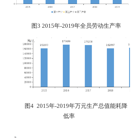
图
3 201
5
年
-201
9
年全员劳动
生产
率
图
4 201
5
年
-201
9
年万元生产总值能耗降
低率