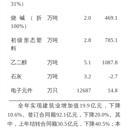
31%）
烧碱（折
万吨
2.0
469.1
100%）
初级形态塑
万吨
2.8
785.1
料
乙二醇
万吨
5.1
1087.8
石灰
万吨
3.2
-2.7
电子元件
万只
12687
14.8
全年实现建筑业增加值
19.9
亿元，下降
10.6
%。签订合同额
92.1
亿元，下降
20.0
%。其
中，上年结转合同额
30.5
亿元，
下降
40.5
%；本