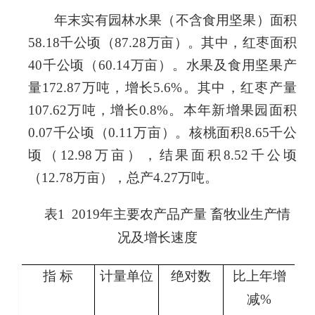
年末实有园林水果（不含食用坚果）面积
58.18
千公顷（
87.28
万亩）。其中，红枣面积
40
千公顷（
60.14
万亩）。水果及食用坚果产
量
172.87
万吨，增长
5.6
%。其中，红枣产量
107.62
万吨，增长
0.8
%。本年新
增
果园面积
0.07
千公顷（
0.11
万亩）。核桃面积
8.65
千公
顷（
12.98
万亩），结果面积
8.52
千公顷
（
12.78
万亩）
，总产
4.27
万吨。
表
1 201
9
年主要农产品产量
畜牧业生产情
况及增长速度
指 标
计量单位
绝对数
比上年增
减
%