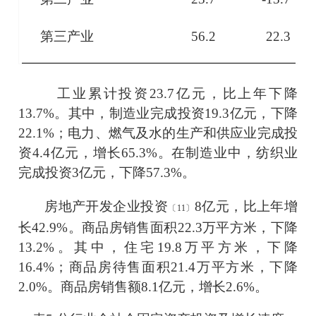
第三产业
56.2
22.3
工业累计投资
23.7
亿元，比上年下降
13.7
%。其中，制造业完成投资
19.3
亿元，下降
22.1
%；电力、燃气及水的生产和供应业完成投
资
4.4
亿元，
增长
65.3
%。在制造业中，纺织业
完成投资
3
亿元，
下降
57.3
%。
房地产开发企业投资
8
亿元，比上年增
〔
11
〕
长
42.9
%
。商品房销售面积
22.3
万平方米
，
下降
13.2
%。其中，住宅
19.8
万平方米，
下降
16.4
%
；
商品房待售面积
21.4
万平方米，下降
2.0
%
。
商品房销售额
8.1
亿元，
增长
2.6
%。