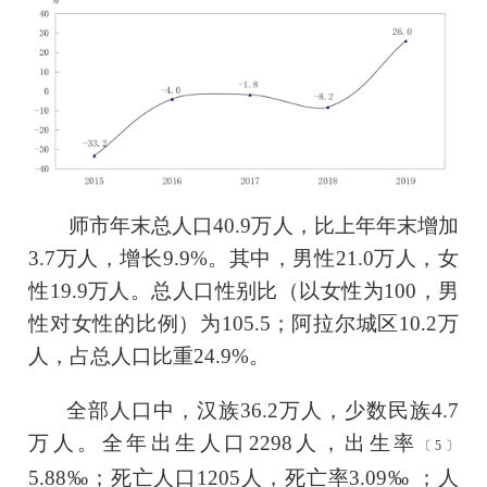
师市年末总人口
40.9
万人，比上年年末增加
3.7
万人，增长
9.9
%。其中，男性
21.0
万人，女
性
19.9
万人。总人口性别比（以女性为
100，男
性对女性的比例）为
105.5
；阿拉尔城区
10.2
万
人，占总人口比重
24.9
%。
全部人口中，汉族
36.2
万人，少数民族
4.7
万人。全年出生人口
2298
人，出生率
〔
5
〕
5.88
‰；死亡人口
1205
人，死亡率
3.09
‰ ；人