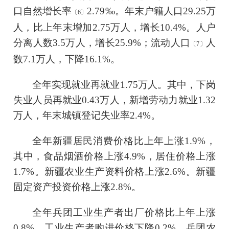
口自然增长率
2.79
‰。
年末户籍人口
29.25
万
〔
6
〕
人，比上年末增加
2.75
万人，
增长
10.4
%。
人户
分离人数
3.5万人，增长25.9%；流动人口
人
〔
7
〕
数
7.1万人，下降16.1%。
全年实现就业再就业
1.75
万人。其中，下岗
失业人员再就业
0.43
万人，新增劳动力就业
1.32
万人，年末城镇登记失业率
2.4
%。
全年新疆居民消费价格比上年上涨
1.9%，
其中，食品烟酒价格上涨4.9%，居住价格上涨
1.7%。新疆农业生产资料价格上涨2.6%。新疆
固定资产投资价格上涨2.8%。
全年兵团工业生产者出厂价格比上年上涨
0.8%。工业生产者购进价格下降0.2%。兵团农