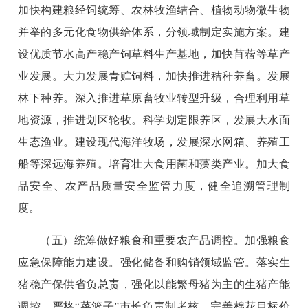
加快构建粮经饲统筹、农林牧渔结合、植物动物微生物
并举的多元化食物供给体系，分领域制定实施方案。建
设优质节水高产稳产饲草料生产基地，加快苜蓿等草产
业发展。大力发展青贮饲料，加快推进秸秆养畜。发展
林下种养。深入推进草原畜牧业转型升级，合理利用草
地资源，推进划区轮牧。科学划定限养区，发展大水面
生态渔业。建设现代海洋牧场，发展深水网箱、养殖工
船等深远海养殖。培育壮大食用菌和藻类产业。加大食
品安全、农产品质量安全监管力度，健全追溯管理制
度。
（五）统筹做好粮食和重要农产品调控。加强粮食
应急保障能力建设。强化储备和购销领域监管。落实生
猪稳产保供省负总责，强化以能繁母猪为主的生猪产能
调控。严格“菜篮子”市长负责制考核。完善棉花目标价