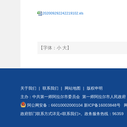
202009292242219102.xls
【字体：
小
大
】
关于我们
|
联系我们
|
网站地图
|
版权申明
主办：中共第一师阿拉尔市委员会 第一师阿拉尔市人民政府
阿公网安备：66010002000104
新ICP备16003848号
网站
政府部门联系方式详见
<联系我们>
。政务服务热线：96359