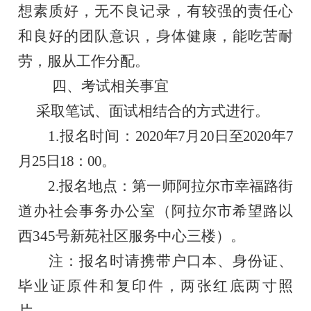
想素质好，无不良记录，有较强的责任心
和良好的团队意识，身体健康，能吃苦耐
劳，服从工作分配。
四、
考试相关事宜
采取笔试、面试相结合的方式进行。
1.
报名时间：
2020年
7
月
20
日至
2020年
7
月
25
日
18：00。
2.
报名地点：第一师阿拉尔市幸福路街
道办社会事务办公室（阿拉尔市希望路以
西
345号新苑社区服务中心三楼）。
注：报名时请携带户口本、身份证、
毕业证原件和复印件，两张红底两寸照
片。