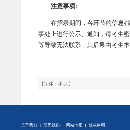
注意事项
:
在招
录期间
，各环节的信息都
事处
上进行公示
、通知
，请考生密
等导致无法联系，其后果由
考生
本
【字体：
小
大
】
关于我们
|
联系我们
|
网站地图
|
版权申明