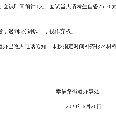
，面试时间预计
1天。
面试当天请考生自备
25-
考，迟到5分钟以上，视作弃权。
道办已逐人电话通知，未按指定时间补齐报名材
幸福路
街道办事处
2020
年
6
月
20
日