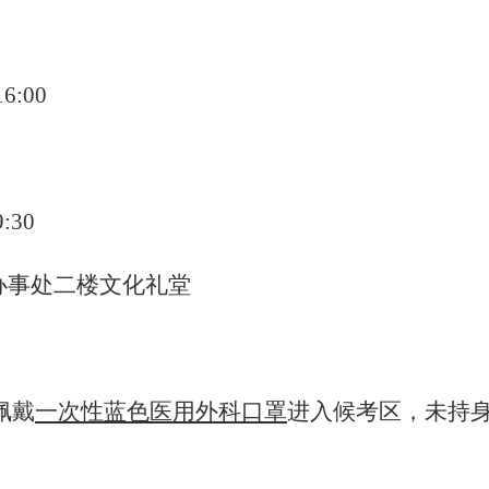
：
:00
:30
办事处
二楼文化礼堂
佩戴
一次性蓝色医用外科口罩
进入候考区，未持