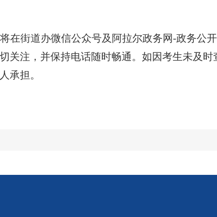
将在
街道办微信公众号及
阿拉尔政务网
-
政务公开
切
关注，并保持
电话
随时
畅通。如因
考生
未及时
人承担。