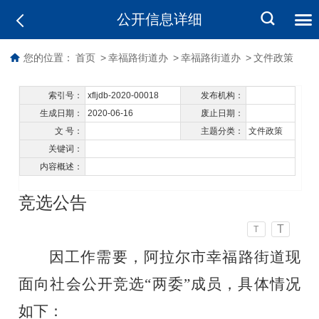
公开信息详细
您的位置：
首页
>
幸福路街道办
>
幸福路街道办
>
文件政策
索引号：
xfljdb-2020-00018
发布机构：
生成日期：
2020-06-16
废止日期：
文 号：
主题分类：
文件政策
关键词：
内容概述：
竞选公告
T
T
因
工作需要，
阿拉尔市
幸福路
街道现
面向社会公开
竞选
“两委”成员
，具体情况
如下：