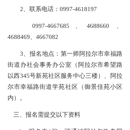
2、联系电话：0997-
4618197
0997-4667685
、
4688660
、
4688469、4667082
3、报名地点：
第一师阿拉尔市幸福路
街道
办
社会事务
办公室
（
阿拉尔市希望路
以西
345
号
新苑社区服务中心三楼）
、阿拉
尔市幸福路街道学苑社区（御景佳苑小区
内）。
三、报名需提交以下资料