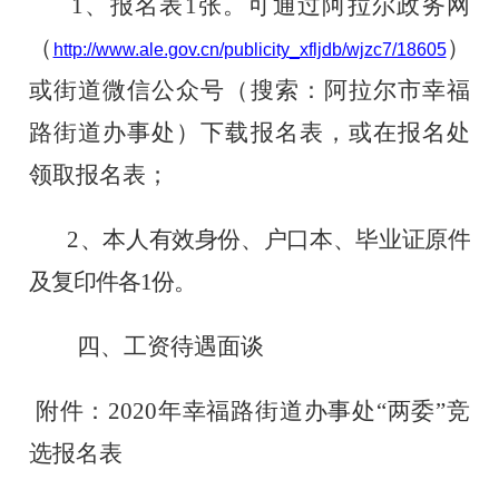
1、
报名表
1张。可通过阿拉尔政务网
（
）
http://www.ale.gov.cn/publicity_xfljdb/wjzc7/18605
或街道微信公众号（搜索：阿拉尔市幸福
路街道办事处）下载报名表，或
在报名处
领取
报名表；
2
、本人有效身份、户口本、毕业证原件
及复印件各
1份。
四、工资待遇面谈
附件：
20
20
年幸福路街道办事处
“两委”竞
选
报名表