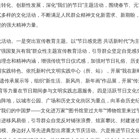
转化、创新性发展，深化“我们的节日”主题活动，围绕春节、
式多样的文化活动，不断满足人民群众精神文化新需求、新期盼
进的强大精神力量。
活动。一是突出宣传教育主题。以“节日感党恩 共话新时代”为主
化“强国复兴有我”群众性主题宣传教育活动，引导群众坚定自觉
德理念和精神内涵，增强传统节日仪式感，加强对节日礼俗、历
实践特色。依托新时代文明实践中心（所、站），开展“我在新
传承展示等，组织“新生活、新风尚、新年画”作品展，开展“传递文
教育等力量在节日期间参与文明实践志愿服务。四是活跃节日文化
动阵地，以城市公园、广场和历史文化街区为重点，向革命历史
“我们的中国梦——文化进万家”“图书馆里过大年”“博物馆里来过
推进移风易俗，引导群众自觉反对铺张浪费、炫富攀比、封建迷
模、身边好人等先进典型出席重大节庆活动。六是推进节日文化