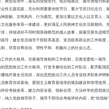
传、典型宣传中，落实到党报党刊、电台电视台、都市类报刊和
群众性主题实践，充分利用重要传统节日、重大节庆日纪念日，
精神面貌、文明风尚、行为规范。更加注重以文化人以文育人，
共文化服务体系一体建设，更好满足人民精神文化生活新期待。
宣传，持续讲好不同时期英雄模范的感人故事，探索完善先进模
理疏导，健全党员领导干部联系基层、党员联系群众的工作制度
机制，培育自尊自信、理性平和、积极向上的社会心态。
治工作的大格局。完善领导体制和工作机制，完善党委统一领导
与的思想政治工作大格局。打造专兼结合的工作队伍，配齐配强
步骤地开展全员培训，深化思想政治工作人员专业技术职务评聘
党员教育培训基地、爱国主义教育基地等的规划建设和管理使用
的评价考核体系，建立内容全面、指标合理、方法科学的思想政
，纳入党政领导班子、领导干部综合考核评价内容，把“软指标”