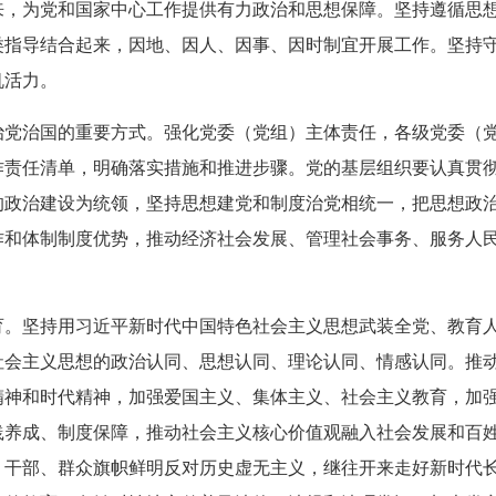
来，为党和国家中心工作提供有力政治和思想保障。坚持遵循思
类指导结合起来，因地、因人、因事、因时制宜开展工作。坚持
机活力。
治党治国的重要方式。强化党委（党组）主体责任，各级党委（
作责任清单，明确落实措施和推进步骤。党的基层组织要认真贯
的政治建设为统领，坚持思想建党和制度治党相统一，把思想政
作和体制制度优势，推动经济社会发展、管理社会事务、服务人
育。坚持用习近平新时代中国特色社会主义思想武装全党、教育
社会主义思想的政治认同、思想认同、理论认同、情感认同。推
精神和时代精神，加强爱国主义、集体主义、社会主义教育，加
践养成、制度保障，推动社会主义核心价值观融入社会发展和百
、干部、群众旗帜鲜明反对历史虚无主义，继往开来走好新时代