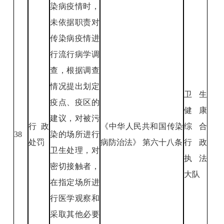
染病疫情时，
未依据职责对
传染病疫情进
行流行病学调
查，根据调查
情况提出划定
卫生
疫点、疫区的
健康
建议，对被污
行政
《中华人民共和国传染
综合
38
染的场所进行
处罚
病防治法》 第六十八条
行政
卫生处理，对
执法
密切接触者，
大队
在指定场所进
行医学观察和
采取其他必要