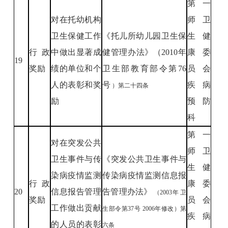
第一
对在托幼机构
师卫
卫生保健工作
《托儿所幼儿园卫生保
生健
行政
中做出显著成
健管理办法》（2010年
康委
19
奖励
绩的单位和个
卫生部教育部令第76
员会
人的表彰和奖
号
疾病
）第二十四条
励
预防
科
第一
对在突发公共
师卫
卫生事件与传
《突发公共卫生事件与
生健
染病疫情监测
传染病疫情监测信息报
行政
康委
20
信息报告管理
告管理办法》
（2003年
卫
奖励
员会
工作做出贡献
生部令第37号
2006年修改）第
疾病
的人员的表彰
六条