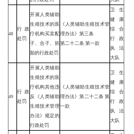
卫生
开展人类辅助
健康
生殖技术的医
《人类辅助生殖技术管
行政
综合
48
疗机构买卖配
理办法》第三条
处罚
行政
子、合子、胚
第二十二条 第一款
执法
胎的行政处罚
大队
开展人类辅助
卫生
生殖技术的医
健康
疗机构其他违
《人类辅助生殖技术管
行政
综合
49
反《人类辅助
理办法》第二十二条 第
处罚
行政
生殖技术管理
一款
执法
办法》规定的
大队
行政处罚