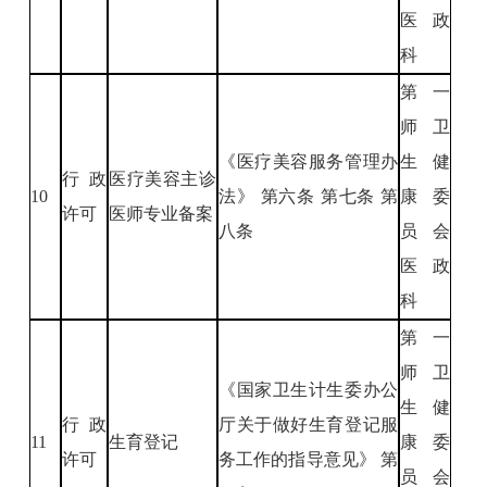
医政
科
第一
师卫
《医疗美容服务管理办
生健
行政
医疗美容主诊
10
法》 第六条 第七条 第
康委
许可
医师专业备案
八条
员会
医政
科
第一
师卫
《国家卫生计生委办公
生健
行政
厅关于做好生育登记服
11
生育登记
康委
许可
务工作的指导意见》 第
员会