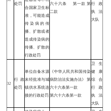
处罚
六十六条 第一款 第
行政
合国家卫生标
二款
执法
准，可能造成
大队
传染病的传
播、扩散或者
造成传染病的
传播、扩散的
行政处罚
卫生
单位自备水源
《中华人民共和国传染
健康
行政
未经批准与城
病防治法实施办法》 第
综合
32
处罚
镇供水系统连
六十六条第一款
行政
接的行政处罚
第六十六条第一款
执法
大队