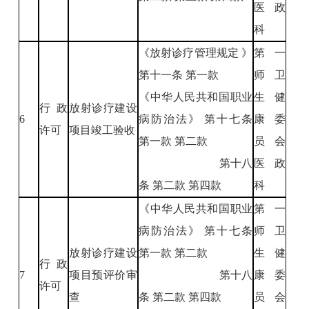
医政
科
《放射诊疗管理规定 》
第一
第十一条 第一款
师卫
《中华人民共和国职业
生健
行政
放射诊疗建设
6
病防治法》 第十七条
康委
许可
项目竣工验收
第一款 第二款
员会
第十八
医政
条 第二款 第四款
科
《中华人民共和国职业
第一
病防治法》 第十七条
师卫
放射诊疗建设
第一款 第二款
生健
行政
7
项目预评价审
第十八
康委
许可
查
条 第二款 第四款
员会