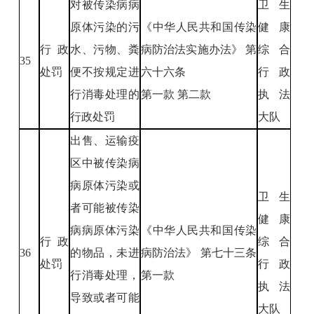
对被传染病病
卫生
原体污染的污
《中华人民共和国传染
健康
行政
水、污物、粪
病防治法实施办法》 第
综合
35
处罚
便不按规定进
六十六条
行政
行消毒处理的
第一款 第二款
执法
行政处罚
大队
出售、运输疫
区中被传染病
病原体污染或
卫生
者可能被传染
健康
病病原体污染
《中华人民共和国传染
行政
综合
36
的物品，未进
病防治法》 第七十三条
处罚
行政
行消毒处理，
第一款
执法
导致或者可能
大队