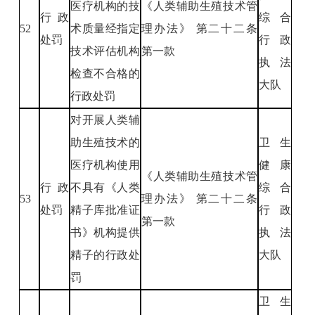
医疗机构的技
《人类辅助生殖技术管
行政
综合
52
术质量经指定
理办法》 第二十二条
处罚
行政
技术评估机构
第一款
执法
检查不合格的
大队
行政处罚
对开展人类辅
助生殖技术的
卫生
医疗机构使用
健康
《人类辅助生殖技术管
行政
不具有《人类
综合
53
理办法》 第二十二条
处罚
精子库批准证
行政
第一款
书》机构提供
执法
精子的行政处
大队
罚
卫生