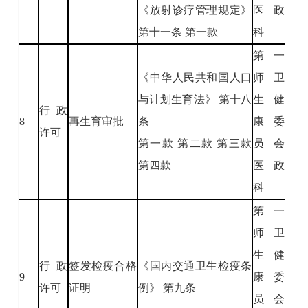
《放射诊疗管理规定》
医政
第十一条 第一款
科
第一
《中华人民共和国人口
师卫
与计划生育法》 第十八
生健
行政
8
再生育审批
条
康委
许可
第一款 第二款 第三款
员会
第四款
医政
科
第一
师卫
生健
行政
签发检疫合格
《国内交通卫生检疫条
9
康委
许可
证明
例》 第九条
员会