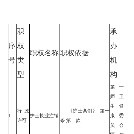
职
承
序
权
办
职权名称
职权依据
号
类
机
型
构
第一
师卫
生健
行政
《护士条例》 第十
1
护士执业注销
康委
许可
条 第二款
员会