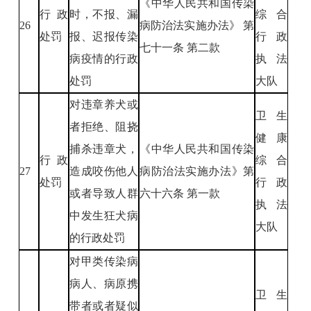
《中华人民共和国传染
行政
时，不报、漏
综合
26
病防治法实施办法》 第
处罚
报、迟报传染
行政
七十一条 第二款
病疫情的行政
执法
处罚
大队
对违章养犬或
卫生
者拒绝、阻挠
健康
捕杀违章犬，
《中华人民共和国传染
行政
综合
27
造成咬伤他人
病防治法实施办法》第
处罚
行政
或者导致人群
六十六条 第一款
执法
中发生狂犬病
大队
的行政处罚
对甲类传染病
病人、病原携
卫生
带者或者疑似