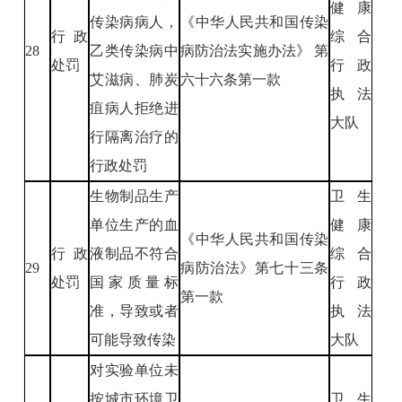
健康
传染病病人，
《中华人民共和国传染
行政
综合
28
乙类传染病中
病防治法实施办法》 第
处罚
行政
艾滋病、肺炭
六十六条第一款
执法
疽病人拒绝进
大队
行隔离治疗的
行政处罚
生物制品生产
卫生
单位生产的血
健康
《中华人民共和国传染
行政
液制品不符合
综合
29
病防治法》第七十三条
处罚
国家质量标
行政
第一款
准，导致或者
执法
可能导致传染
大队
对实验单位未
按城市环境卫
卫生