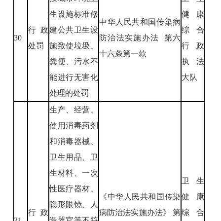
生设施标准修
健康
中华人民共和国传染病
行政
建公共卫生设
综合
30
防治法实施办法 第六
处罚
施致使垃圾、
行政
十六条第一款
粪便、污水不
执法
能进行无害化
大队
处理的处罚
生产、经营、
使用消毒药剂
和消毒器械、
卫生用品、卫
生材料、一次
卫生
性医疗器材、
《中华人民共和国传染
健康
隐形眼镜、人
行政
病防治法实施办法》 第
综合
31
造器官等不符