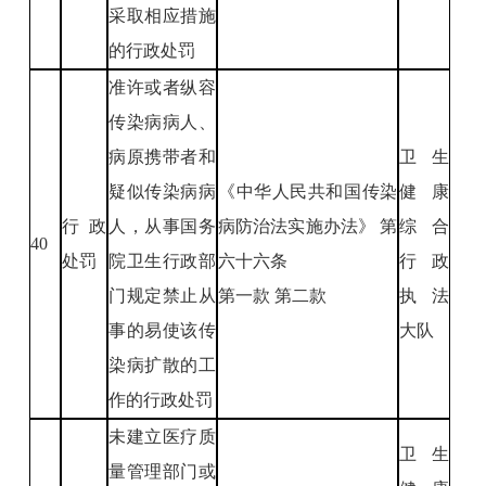
采取相应措施
的行政处罚
准许或者纵容
传染病病人、
病原携带者和
卫生
疑似传染病病
《中华人民共和国传染
健康
行政
人，从事国务
病防治法实施办法》 第
综合
40
处罚
院卫生行政部
六十六条
行政
门规定禁止从
第一款 第二款
执法
事的易使该传
大队
染病扩散的工
作的行政处罚
未建立医疗质
卫生
量管理部门或