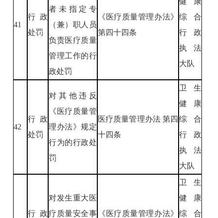
健康
者未指定专
行政
《医疗质量管理办法》
综合
41
（兼）职人员
处罚
第四十四条
行政
负责医疗质量
执法
管理工作的行
大队
政处罚
卫生
对其他违反
健康
《医疗质量管
行政
医疗质量管理办法 第四
综合
42
理办法》规定
处罚
十四条
行政
行为的行政处
执法
罚
大队
卫生
对发生重大医
健康
行政
疗质量安全事
《医疗质量管理办法》
综合