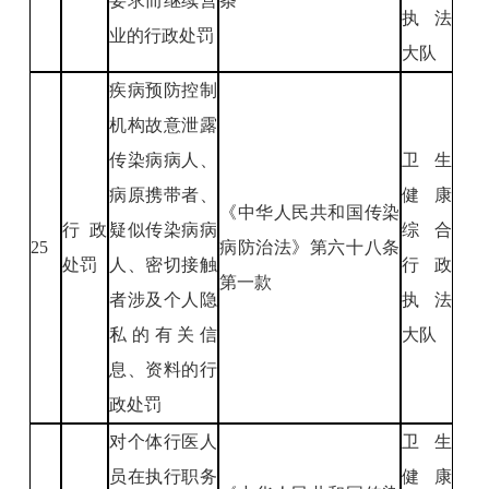
要求而继续营
条
执法
业的行政处罚
大队
疾病预防控制
机构故意泄露
传染病病人、
卫生
病原携带者、
健康
《中华人民共和国传染
行政
疑似传染病病
综合
25
病防治法》第六十八条
处罚
人、密切接触
行政
第一款
者涉及个人隐
执法
私的有关信
大队
息、资料的行
政处罚
对个体行医人
卫生
员在执行职务
健康