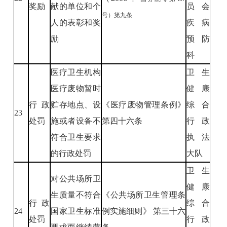
奖励
献的单位和个
员会
号）第九条
人的表彰和奖
疾病
励
预防
科
医疗卫生机构
卫生
医疗废物暂时
健康
行政
贮存地点、设
《医疗废物管理条例》
综合
23
处罚
施或者设备不
第四十六条
行政
符合卫生要求
执法
的行政处罚
大队
卫生
对公共场所卫
健康
生质量不符合
《公共场所卫生管理条
行政
综合
24
国家卫生标准
例实施细则》 第三十六
处罚
行政