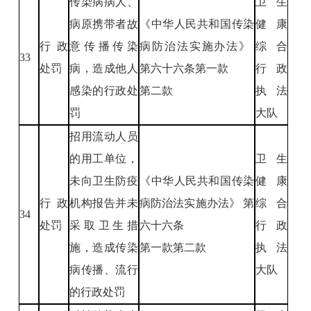
传染病病人、
卫生
病原携带者故
《中华人民共和国传染
健康
行政
意传播传染
病防治法实施办法》
综合
33
处罚
病，造成他人
第六十六条第一款
行政
感染的行政处
第二款
执法
罚
大队
招用流动人员
的用工单位，
卫生
未向卫生防疫
《中华人民共和国传染
健康
行政
机构报告并未
病防治法实施办法》 第
综合
34
处罚
采取卫生措
六十六条
行政
施，造成传染
第一款第二款
执法
病传播、流行
大队
的行政处罚