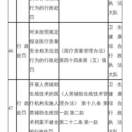
执法
行为的行政处
大队
罚
卫生
对未按照规定
健康
报送医疗质量
行政
综合
46
安全相关信息
《医疗质量管理办法》
处罚
行政
行为的行政处
第四十四条第（五）项
执法
罚
大队
开展人类辅助
卫生
生殖技术的医
《人类辅助生殖技术管
健康
行政
疗机构实施人
理办法》 第十八条 第
综合
47
处罚
类辅助生殖技
一款 第二款
行政
术档案不健全
第二十二条 第一款
执法
的行政处罚
大队