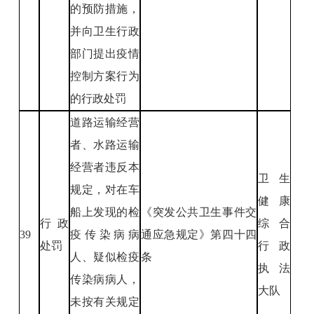
的预防措施，
并向卫生行政
部门提出疫情
控制方案行为
的行政处罚
道路运输经营
者、水路运输
经营者违反本
卫生
规定，对在车
健康
船上发现的检
《突发公共卫生事件交
行政
综合
39
疫传染病病
通应急规定》第四十四
处罚
行政
人、疑似检疫
条
执法
传染病病人，
大队
未按有关规定