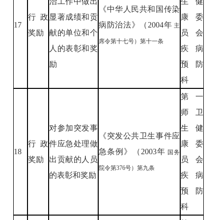
治工作中做出
生健
《中华人民共和国传染
行政
显著成绩和贡
康委
17
病防治法》（2004年
主
奖励
献的单位和个
员会
席令第十七号）第十一条
人的表彰和奖
疾病
励
预防
科
第一
师卫
对参加突发事
生健
《突发公共卫生事件应
行政
件应急处理做
康委
18
急条例》（2003年
国务
奖励
出贡献的人员
员会
院令第376号）第九条
的表彰和奖励
疾病
预防
科