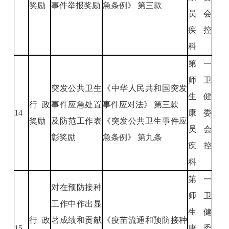
奖励
事件举报奖励
急条例》 第三款
员会
疾控
科
第一
师卫
突发公共卫生
《中华人民共和国突发
生健
行政
事件应急处置
事件应对法》 第三款
14
康委
奖励
及防范工作表
《突发公共卫生事件应
员会
彰奖励
急条例》 第九条
疾控
科
第一
对在预防接种
师卫
工作中作出显
生健
行政
著成绩和贡献
《疫苗流通和预防接种
15
康委