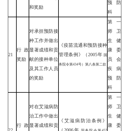
预防
和奖励
科
第一
对承担预防接
师卫
种工作并做出
生健
《疫苗流通和预防接种
行政
显著成绩和贡
康委
21
管理条例》（2005年
国
奖励
献的接种单位
员会
务院令第434号）第八条第二款
及其工作人员
疾病
的奖励
预防
科
第一
对在艾滋病防
师卫
治工作中做出
生健
《艾滋病防治条例》
行政
显著成绩和贡
康委
22
（2006年
国务院令第457