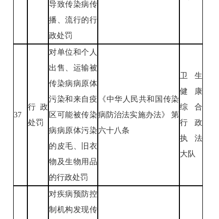
导致传染病传
播、流行的行
政处罚
对单位和个人
出售、运输被
卫生
传染病病原体
健康
污染和来自疫
《中华人民共和国传染
行政
综合
37
区可能被传染
病防治法实施办法》 第
处罚
行政
病病原体污染
六十八条
执法
的皮毛、旧衣
大队
物及生物用品
的行政处罚
对疾病预防控
制机构发现传