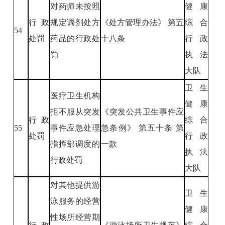
对药师未按照
健康
行政
规定调剂处方
《处方管理办法》 第五
综合
54
处罚
药品的行政处
十八条
行政
罚
执法
大队
卫生
医疗卫生机构
健康
拒不服从突发
《突发公共卫生事件应
行政
综合
55
事件应急处理
急条例》 第五十条 第
处罚
行政
指挥部调度的
一款
执法
行政处罚
大队
对其他提供游
卫生
泳服务的经营
健康
性场所经营期