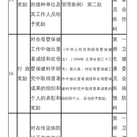
奖励
的接种单位及
管理条例》 第二款
员会
其工作人员给
疾控
予奖励
科
对在母婴保健
第一
工作中做出显
师卫
《中华人民共和国母婴保健
著成绩和在母
生健
法》（1994年
主席令第三十三
行政
婴保健科学研
康委
号）第六条：对在母婴保健工
16
奖励
究中取得显著
员会
作中做出显著成绩和在母婴保
成果的组织和
疾病
健科学研究中取得显著成果的
个人的表彰和
预防
组织和个人，应当给予奖励。
奖励
科
第一
对在传染病防
师卫